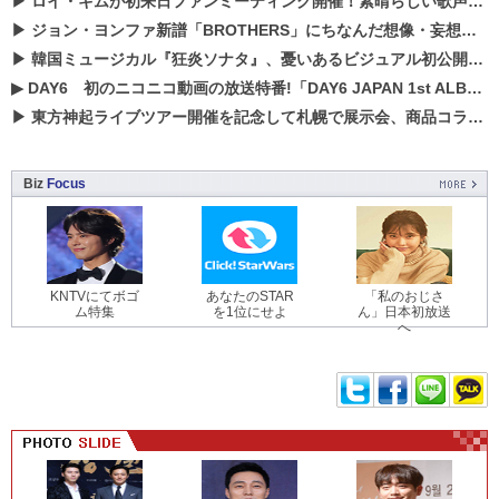
▶
ロイ・キムが初来日ファンミーティング開催！素晴らしい歌声に癒される贅沢な時間
▶
ジョン・ヨンファ新譜「BROTHERS」にちなんだ想像・妄想企画がスタート！
▶
韓国ミュージカル『狂炎ソナタ』、憂いある​ビジュアル初公開!! 主役リョウク、SHIN、KENらのコメントが到着！
▶
DAY6 初のニコニコ動画の放送特番!「DAY6 JAPAN 1st ALBUM「UNLOCK」発売記念 ライブ@ニコ生」を配信決定!
▶
東方神起ライブツアー開催を記念して札幌で展示会、商品コラボが実現！！
Biz
Focus
KNTVにてボゴ
あなたのSTAR
「私のおじさ
ム特集
を1位にせよ
ん」日本初放送
へ