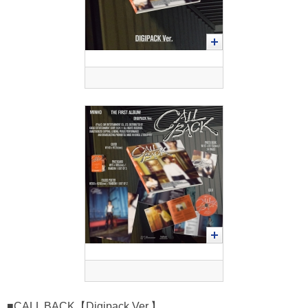
■CALL BACK【Digipack Ver.】