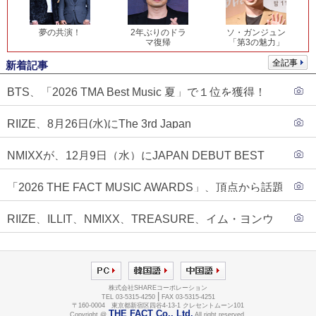
夢の共演！
2年ぶりのドラ
ソ・ガンジュン
マ復帰
「第3の魅力」
全記事
新着記事
BTS、「2026 TMA Best Music 夏」で１位を獲得！
PLAVE、EVANがTOP3入り
RIIZE、8月26日(水)にThe 3rd Japan
Single『Sunburst』発売決定！
NMIXXが、12月9日（水）にJAPAN DEBUT BEST
ALBUM『N=MIXX』で、ワーナーミュージック・ジャ
「2026 THE FACT MUSIC AWARDS」、頂点から話題
パンより待望の日本デビューが決定！！アルバム予約
のグループ・ソロまで全17アーティストが完璧なバラ
もスタート！！
RIIZE、ILLIT、NMIXX、TREASURE、イム・ヨンウ
ンスで集結！
ンらが「2026 THE FACT MUSIC AWARDS」第３弾ラ
インナップに合流！
株式会社SHAREコーポレーション
|
TEL 03-5315-4250
FAX 03-5315-4251
〒160-0004 東京都新宿区四谷4-13-1 クレセントムーン101
THE FACT Co., Ltd.
Copyright @
All right reserved.