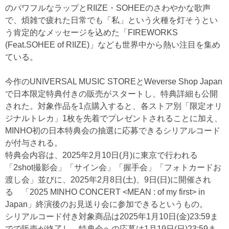
のパワフルなラップとRIIZE・SOHEEのさわやかな歌声
で、煩雑で疲れた日常でも「私」という火種を灯そうとい
う肯定的なメッセージを込めた「FIREWORKS
(Feat.SOHEE of RIIZE)」なども世界中から熱い注目を集め
ている。
今作のUNIVERSAL MUSIC STOREとWeverse Shop Japan
で日本限定特典付きの販売がスタートし、特典詳細も公開
された。対象作品を1点購入すると、各ストア別「限定オリ
ジナルトレカ」1枚を先着でプレゼントされることに加え、
MINHO初の日本特典会の抽選に応募できるシリアルコード
が付与される。
特典会内容は、2025年2月10日(月)に東京で行われる
「2shot撮影会」「サイン会」「握手会」「フォトカードお
渡し会」並びに、2025年2月8日(土)、9日(日)に開催され
る 「2025 MINHO CONCERT <MEAN : of my first> in
Japan」終演後のお見送り会に参加できるというもの。
シリアルコード付き対象商品は2025年1月10日(金)23:59ま
でで販売が終了し、特典会への応募は1月19日(日)23:59ま