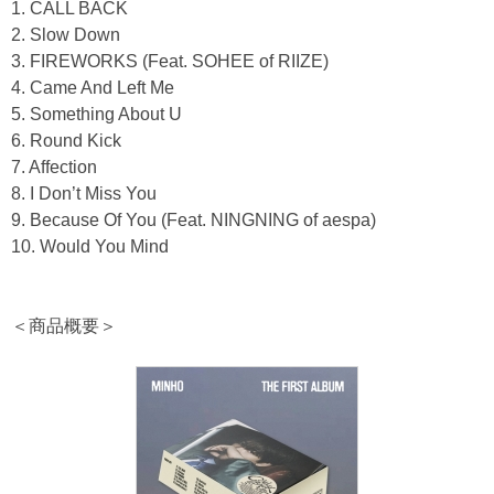
1. CALL BACK
2. Slow Down
3. FIREWORKS (Feat. SOHEE of RIIZE)
4. Came And Left Me
5. Something About U
6. Round Kick
7. Affection
8. I Don’t Miss You
9. Because Of You (Feat. NINGNING of aespa)
10. Would You Mind
＜商品概要＞