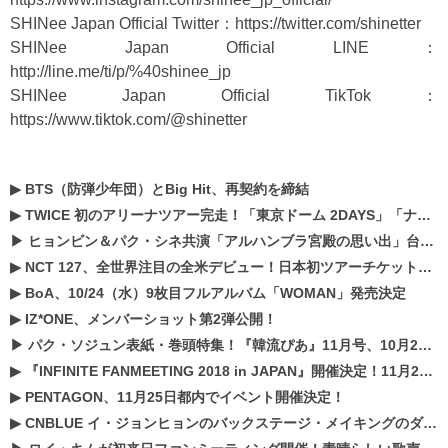
SHINee Japan Official Twitter：
https://twitter.com/shinetter
SHINee Japan Official LINE：
http://line.me/ti/p/%40shinee_jp
SHINee Japan Official TikTok：
https://www.tiktok.com/@shinetter
▶
BTS（防弾少年団）とBig Hit、再契約を締結
▶
TWICE 初のアリーナツアー完走！「東京ドーム 2DAYS」「ナゴヤドーム1DAY」「京セラドーム1DAY」2019年ドームツアー開催決定！！
▶
ヒョンビン＆パク・シネ共演「アルハンブラ宮殿の思い出」台本読み現場を公開
▶
NCT 127、全世界注目の全米デビュー！日本初ツアーチケットが早くもプレミア化！？
▶
BoA、10/24（水）9枚目フルアルバム「WOMAN」発売決定
▶
IZ*ONE、メンバーショット第2弾公開！
▶
パク・ソジュン表紙・巻頭特集！『韓流ぴあ』11月号、10月22日（月）発売！
▶
『INFINITE FANMEETING 2018 in JAPAN』開催決定！11月21、22日にパシフィコ横浜にて実施
▶
PENTAGON、11月25日都内でイベント開催決定！
▶
CNBLUE イ・ジョンヒョンのバックステージ・メイキングのダイジェスト映像が公開！