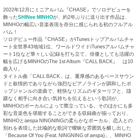
2022年12月にミニアルバム『CHASE』でソロデビューを
飾った
SHINee MINHO
が、約2年ぶりに送り出す作品は、
MINHOの幅広い音楽表現を存分に感じられる初のフルアル
バム！
ソロデビュー作品『CHASE』がiTunesトップアルバムチャ
ート全世界43地域1位、ワールドワイドiTunesアルバムチャ
ート1位など華々しい記録を打ち立て、俳優としても活躍の
幅を広げるMINHOのThe 1st Album『CALL BACK』 は10
曲入り。
タイトル曲「CALL BACK」は、重厚感のあるベースサウン
ドと叙情的でありながら強烈なピアノラインが調和したポ
ップジャンルの楽曲で、軽快なリズムのギターリフと、躊
躇なく相手に向き合い気持ちを伝えるという歌詞が、
MINHOのボーカルによって際立っている。そのほかにも多
彩な音楽色を堪能することができる収録曲が揃っており、
MINHOとaespa NINGNINGの柔らかなボーカル、恋人との
別れを表現した比喩的な歌詞で曖昧な雰囲気を醸し出した
「Because Of You (Feat. NINGNING of aespa)」、MINHO