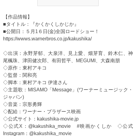
【作品情報】
■タイトル：『かくかくしかじか』
■公開日：５月1６日(金)全国ロードショー！
https://wwws.warnerbros.co.jp/kakushika/
◇出演：永野芽郁、大泉洋、見上愛、畑芽育、鈴木仁、神
尾楓珠、津田健次郎、有田哲平、MEGUMI、大森南朋
◇原作：東村アキコ
◇監督：関和亮
◇脚本：東村アキコ 伊達さん
◇主題歌：MISAMO「Message」(ワーナーミュージック・
ジャパン)
◇音楽：宗形勇輝
◇配給：ワーナー・ブラザース映画
◇公式サイト：kakushika-movie.jp
◇公式X：@kakushika_movie #映画かくしか ◇公式
Instagram：@kakushika_movie