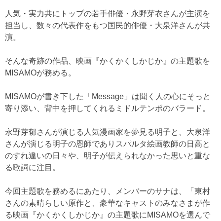
人気・実力共にトップの若手俳優・永野芽衣さんが主演を
担当し、数々の代表作をもつ国民的俳優・大泉洋さんが共
演。
そんな奇跡の作品、映画『かくかくしかじか』の主題歌を
MISAMOが務める。
MISAMOが書き下した「Message」は聞く人の心にそっと
寄り添い、背中を押してくれるミドルテンポのバラード。
永野芽郁さんが演じる人気漫画家を夢見る明子と、大泉洋
さんが演じる明子の恩師でありスパルタ絵画教師の日高と
のすれ違いの日々や、明子が伝えられなかった思いと重な
る歌詞に注目。
今回主題歌を務めるにあたり、メンバーのサナは、「東村
さんの素晴らしい原作と、豪華なキャストのみなさまが作
る映画『かくかくしかじか』の主題歌にMISAMOを選んで