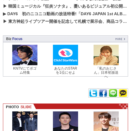
▶
韓国ミュージカル『狂炎ソナタ』、憂いある​ビジュアル初公開!! 主役リョウク、SHIN、KENらのコメントが到着！
▶
DAY6 初のニコニコ動画の放送特番!「DAY6 JAPAN 1st ALBUM「UNLOCK」発売記念 ライブ@ニコ生」を配信決定!
▶
東方神起ライブツアー開催を記念して札幌で展示会、商品コラボが実現！！
Biz
Focus
KNTVにてボゴ
あなたのSTAR
「私のおじさ
ム特集
を1位にせよ
ん」日本初放送
へ