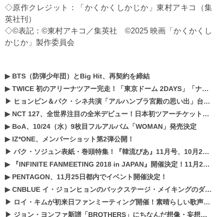
◇原作クレジット：「かくかくしかじか」東村アキコ（集
英社刊）
◇©表記：©東村アキコ／集英社 ©︎2025 映画「かくかくし
かじか」製作委員会
▶
BTS（防弾少年団）とBig Hit、再契約を締結
▶
TWICE 初のアリーナツアー完走！「東京ドーム 2DAYS」「ナゴヤドーム1DAY」「京セラドーム1DAY」2019年ドームツアー開催決定！！
▶
ヒョンビン＆パク・シネ共演「アルハンブラ宮殿の思い出」台本読み現場を公開
▶
NCT 127、全世界注目の全米デビュー！日本初ツアーチケットが早くもプレミア化！？
▶
BoA、10/24（水）9枚目フルアルバム「WOMAN」発売決定
▶
IZ*ONE、メンバーショット第2弾公開！
▶
パク・ソジュン表紙・巻頭特集！『韓流ぴあ』11月号、10月22日（月）発売！
▶
『INFINITE FANMEETING 2018 in JAPAN』開催決定！11月21、22日にパシフィコ横浜にて実施
▶
PENTAGON、11月25日都内でイベント開催決定！
▶
CNBLUE イ・ジョンヒョンのバックステージ・メイキングのダイジェスト映像が公開！
▶
ロイ・キムが初来日ファンミーティング開催！素晴らしい歌声に癒される贅沢な時間
▶
ジョン・ヨンファ新譜「BROTHERS」にちなんだ想像・妄想企画がスタート！