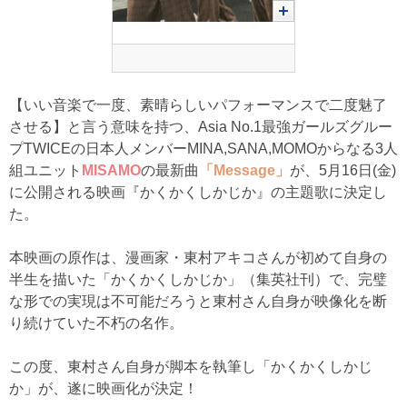
【いい音楽で一度、素晴らしいパフォーマンスで二度魅了
させる】と言う意味を持つ、Asia No.1最強ガールズグルー
プTWICEの日本人メンバーMINA,SANA,MOMOからなる3人
組ユニット
MISAMO
の最新曲
「Message」
が、5月16日(金)
に公開される映画『かくかくしかじか』の主題歌に決定し
た。
本映画の原作は、漫画家・東村アキコさんが初めて自身の
半生を描いた「かくかくしかじか」（集英社刊）で、完璧
な形での実現は不可能だろうと東村さん自身が映像化を断
り続けていた不朽の名作。
この度、東村さん自身が脚本を執筆し「かくかくしかじ
か」が、遂に映画化が決定！