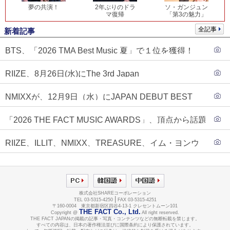
夢の共演！
2年ぶりのドラ
ソ・ガンジュン
マ復帰
「第3の魅力」
全記事
新着記事
BTS、「2026 TMA Best Music 夏」で１位を獲得！
PLAVE、EVANがTOP3入り
RIIZE、8月26日(水)にThe 3rd Japan
Single『Sunburst』発売決定！
NMIXXが、12月9日（水）にJAPAN DEBUT BEST
ALBUM『N=MIXX』で、ワーナーミュージック・ジャ
「2026 THE FACT MUSIC AWARDS」、頂点から話題
パンより待望の日本デビューが決定！！アルバム予約
のグループ・ソロまで全17アーティストが完璧なバラ
もスタート！！
RIIZE、ILLIT、NMIXX、TREASURE、イム・ヨンウ
ンスで集結！
ンらが「2026 THE FACT MUSIC AWARDS」第３弾ラ
インナップに合流！
株式会社SHAREコーポレーション
|
TEL 03-5315-4250
FAX 03-5315-4251
〒160-0004 東京都新宿区四谷4-13-1 クレセントムーン101
THE FACT Co., Ltd.
Copyright @
All right reserved.
THE FACT JAPANの掲載の記事・写真・コンテンツなどの無断転載を禁じます。
すべての内容は、日本の著作権法並びに国際条約により保護されています。