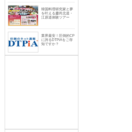
韓国料理研究家と夢
を叶える慶尚北道・
江原道体験ツアー
業界最安！圧倒的CP
に誇るDTPiAをご存
知ですか？