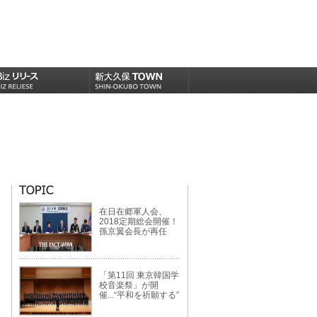
在日在郷軍人会、
2018定期総会開催！
孫京翼会長が再任
「第11回 東京韓国学
校音楽祭」が開
催...“平和を祈願する”