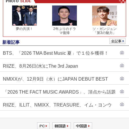
夢の共演！
2年ぶりのドラ
ソ・ガンジュン
マ復帰
「第3の魅力」
全記事
新着記事
BTS、「2026 TMA Best Music 夏」で１位を獲得！
PLAVE、EVANがTOP3入り
RIIZE、8月26日(水)にThe 3rd Japan
Single『Sunburst』発売決定！
NMIXXが、12月9日（水）にJAPAN DEBUT BEST
ALBUM『N=MIXX』で、ワーナーミュージック・ジャ
「2026 THE FACT MUSIC AWARDS」、頂点から話題
パンより待望の日本デビューが決定！！アルバム予約
のグループ・ソロまで全17アーティストが完璧なバラ
もスタート！！
RIIZE、ILLIT、NMIXX、TREASURE、イム・ヨンウ
ンスで集結！
ンらが「2026 THE FACT MUSIC AWARDS」第３弾ラ
インナップに合流！