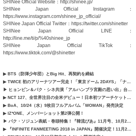
SHINee Official Website：
http://shinee.jp/
SHINee Japan Official Instagram：
https://www.instagram.com/shinee_jp_official/
SHINee Japan Official Twitter：
https://twitter.com/shinetter
SHINee Japan Official LINE：
http://line.me/ti/p/%40shinee_jp
SHINee Japan Official TikTok：
https://www.tiktok.com/@shinetter
▶
BTS（防弾少年団）とBig Hit、再契約を締結
▶
TWICE 初のアリーナツアー完走！「東京ドーム 2DAYS」「ナゴヤドーム1DAY」「京セラドーム1DAY」2019年ドームツアー開催決定！！
▶
ヒョンビン＆パク・シネ共演「アルハンブラ宮殿の思い出」台本読み現場を公開
▶
NCT 127、全世界注目の全米デビュー！日本初ツアーチケットが早くもプレミア化！？
▶
BoA、10/24（水）9枚目フルアルバム「WOMAN」発売決定
▶
IZ*ONE、メンバーショット第2弾公開！
▶
パク・ソジュン表紙・巻頭特集！『韓流ぴあ』11月号、10月22日（月）発売！
▶
『INFINITE FANMEETING 2018 in JAPAN』開催決定！11月21、22日にパシフィコ横浜にて実施