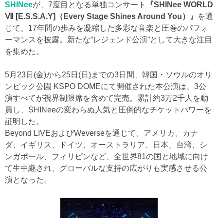
SHINee
が、7度目となる単独コンサート
『SHINee WORLD
Ⅶ [E.S.S.A.Y]（Every Stage Shines Around You）』
を通
じて、17年間の歩みを凝縮した多彩な音楽と圧巻のパフォ
ーマンスを披露。新たな“レジェンド公演”として大きな注目
を集めた。
5月23日(金)から25日(日)までの3日間、韓国・ソウルのオリ
ンピック公園 KSPO DOMEにて開催された本公演は、3公
演すべてが視界制限席を含めて完売。累計約3万2千人を動
員し、SHINeeの変わらぬ人気と圧倒的なチケットパワーを
証明した。
Beyond LIVEおよびWeverseを通じて、アメリカ、カナ
ダ、イギリス、ドイツ、オーストラリア、日本、台湾、シ
ンガポール、フィリピンなど、全世界81の国と地域に向け
て生中継され、グローバルな支持の広がりも実感させる公
演となった。