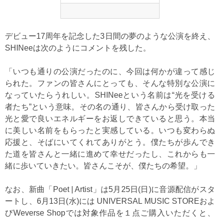
デビュー17周年を記念した3日間の夢のような公演を終え、
SHINeeは次のようにコメントを残した。
「いつも通りの公演だったのに、今回は何かが違って感じ
られた。ファンの皆さんにとっても、そんな特別な公演に
なっていたらうれしい。SHINeeという名前は“光を受ける
者たち”という意味。その名の通り、皆さんから受け取った
光と愛で良いエネルギーをお返しできていると思う。本当
に美しい名前をもらったと実感している。いつも変わらぬ
応援と、そばにいてくれてありがとう。僕たちが歩んでき
た道を皆さんと一緒に進めて幸せだったし、これからも一
緒に歩いていきたい。皆さんこそが、僕たちの希望。」
なお、新曲「Poet | Artist」は5月25日(日)に音源配信がスタ
ートし、6月13日(水)には UNIVERSAL MUSIC STOREおよ
びWeverse Shopでは対象作品を１点ご購入いただくと、