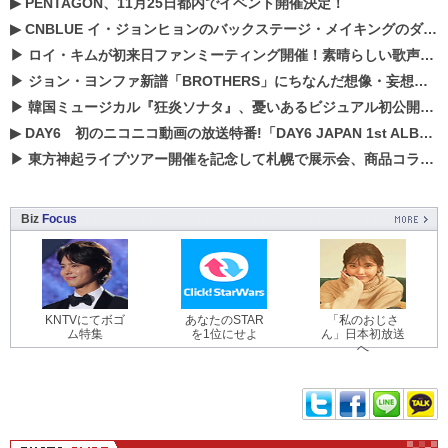
▶
PENTAGON、11月25日都内でイベント開催決定！
▶
CNBLUE イ・ジョンヒョンのバックステージ・メイキングのダイジェスト映像が公開！
▶
ロイ・キムが初来日ファンミーティング開催！素晴らしい歌声に癒される贅沢な時間
▶
ジョン・ヨンファ新譜「BROTHERS」にちなんだ想像・妄想企画がスタート！
▶
韓国ミュージカル『狂炎ソナタ』、憂いある​ビジュアル初公開!! 主役リョウク、SHIN、KENらのコメントが到着！
▶
DAY6 初のニコニコ動画の放送特番!「DAY6 JAPAN 1st ALBUM「UNLOCK」発売記念 ライブ@ニコ生」を配信決定!
▶
東方神起ライブツアー開催を記念して札幌で展示会、商品コラボが実現！！
Biz
Focus
KNTVにてボゴ
あなたのSTAR
「私のおじさ
ム特集
を1位にせよ
ん」日本初放送
へ