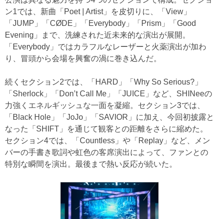
ン1では、新曲「Poet | Artist」を皮切りに、「View」
「JUMP」「CØDE」「Everybody」「Prism」「Good
Evening」まで、洗練された近未来的な演出が展開。
「Everybody」ではカラフルなレーザーと火薬演出が加わ
り、冒頭から会場を興奮の渦に巻き込んだ。
続くセクション2では、「HARD」「Why So Serious?」
「Sherlock」「Don’t Call Me」「JUICE」など、SHINeeの
力強くエネルギッシュな一面を凝縮。セクション3では、
「Black Hole」「JoJo」「SAVIOR」に加え、今回初披露と
なった「SHIFT」を通じて観客との距離をさらに縮めた。
セクション4では、「Countless」や「Replay」など、メン
バーの手書き歌詞や虹色の客席演出によって、ファンとの
特別な瞬間を演出。最後まで熱い反応が続いた。