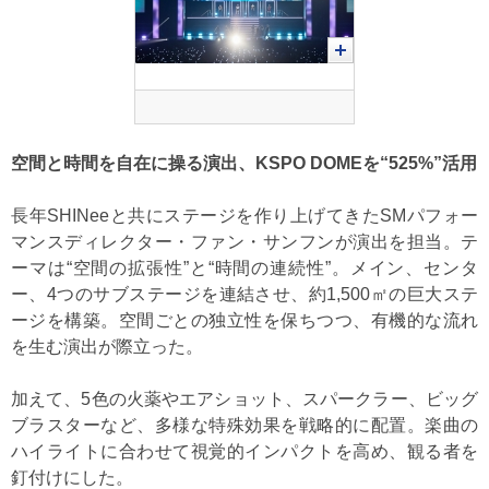
空間と時間を自在に操る演出、KSPO DOMEを“525%”活用
長年SHINeeと共にステージを作り上げてきたSMパフォー
マンスディレクター・ファン・サンフンが演出を担当。テ
ーマは“空間の拡張性”と“時間の連続性”。メイン、センタ
ー、4つのサブステージを連結させ、約1,500㎡の巨大ステ
ージを構築。空間ごとの独立性を保ちつつ、有機的な流れ
を生む演出が際立った。
加えて、5色の火薬やエアショット、スパークラー、ビッグ
ブラスターなど、多様な特殊効果を戦略的に配置。楽曲の
ハイライトに合わせて視覚的インパクトを高め、観る者を
釘付けにした。