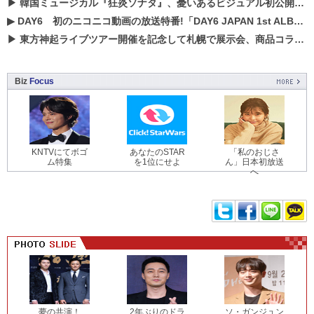
▶
韓国ミュージカル『狂炎ソナタ』、憂いある​ビジュアル初公開!! 主役リョウク、SHIN、KENらのコメントが到着！
▶
DAY6 初のニコニコ動画の放送特番!「DAY6 JAPAN 1st ALBUM「UNLOCK」発売記念 ライブ@ニコ生」を配信決定!
▶
東方神起ライブツアー開催を記念して札幌で展示会、商品コラボが実現！！
Biz
Focus
KNTVにてボゴ
あなたのSTAR
「私のおじさ
ム特集
を1位にせよ
ん」日本初放送
へ
夢の共演！
2年ぶりのドラ
ソ・ガンジュン