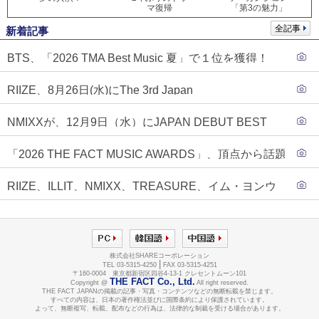
マ復帰
「第3の魅力」
全記事
新着記事
BTS、「2026 TMA Best Music 夏」で１位を獲得！
PLAVE、EVANがTOP3入り
RIIZE、8月26日(水)にThe 3rd Japan
Single『Sunburst』発売決定！
NMIXXが、12月9日（水）にJAPAN DEBUT BEST
ALBUM『N=MIXX』で、ワーナーミュージック・ジャ
「2026 THE FACT MUSIC AWARDS」、頂点から話題
パンより待望の日本デビューが決定！！アルバム予約
のグループ・ソロまで全17アーティストが完璧なバラ
もスタート！！
RIIZE、ILLIT、NMIXX、TREASURE、イム・ヨンウ
ンスで集結！
ンらが「2026 THE FACT MUSIC AWARDS」第３弾ラ
インナップに合流！
株式会社SHAREコーポレーション
|
TEL 03-5315-4250
FAX 03-5315-4251
〒160-0004 東京都新宿区四谷4-13-1 クレセントムーン101
THE FACT Co., Ltd.
Copyright @
All right reserved.
THE FACT JAPANの掲載の記事・写真・コンテンツなどの無断転載を禁じます。
すべての内容は、日本の著作権法並びに国際条約により保護されています。
よって、無断複写、転載、配布などの行為は、法律的な制裁を受ける場合があります。