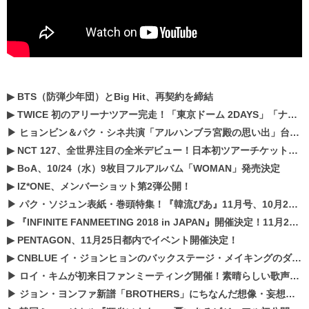
▶
BTS（防弾少年団）とBig Hit、再契約を締結
▶
TWICE 初のアリーナツアー完走！「東京ドーム 2DAYS」「ナゴヤドーム1DAY」「京セラドーム1DAY」2019年ドームツアー開催決定！！
▶
ヒョンビン＆パク・シネ共演「アルハンブラ宮殿の思い出」台本読み現場を公開
▶
NCT 127、全世界注目の全米デビュー！日本初ツアーチケットが早くもプレミア化！？
▶
BoA、10/24（水）9枚目フルアルバム「WOMAN」発売決定
▶
IZ*ONE、メンバーショット第2弾公開！
▶
パク・ソジュン表紙・巻頭特集！『韓流ぴあ』11月号、10月22日（月）発売！
▶
『INFINITE FANMEETING 2018 in JAPAN』開催決定！11月21、22日にパシフィコ横浜にて実施
▶
PENTAGON、11月25日都内でイベント開催決定！
▶
CNBLUE イ・ジョンヒョンのバックステージ・メイキングのダイジェスト映像が公開！
▶
ロイ・キムが初来日ファンミーティング開催！素晴らしい歌声に癒される贅沢な時間
▶
ジョン・ヨンファ新譜「BROTHERS」にちなんだ想像・妄想企画がスタート！