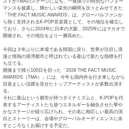
ストがTMAのステージに立ち、一夜限りの特別なパフォー
マンスを披露し、輝かしい栄光の瞬間を次々とみせてきた
「THE FACT MUSIC AWARDS」は、グローバルファンか
ら熱く支持されるK-POP音楽賞として、その地位を確立し
ており、さらに2024年に日本の大阪、2025年にはマカオで
開催され、その地位をより一層高めた。
今回は３年ぶりに本場である韓国に戻り、世界が注目し浪
漫と情熱の港湾都市と呼ばれている釜山で新たな指標を打
ち立てる。
開催まで残り100日を切った「2026 THE FACT MUSIC
AWARDS（TMA）」には、今年も国内外を行き来しながら
目覚ましい活躍を見せたトップアーティストが多数出演す
る。
それに釜山という都市が持つダイナミズムと、K-POPを代
表するアーティストたち放つエネルギーを融合させた華や
かなステージが繰り広げられ、その名に相応しい最高の演
出とストーリーは、会場やグローバルオーディエンスに余
すところなくお届けする予定だ。