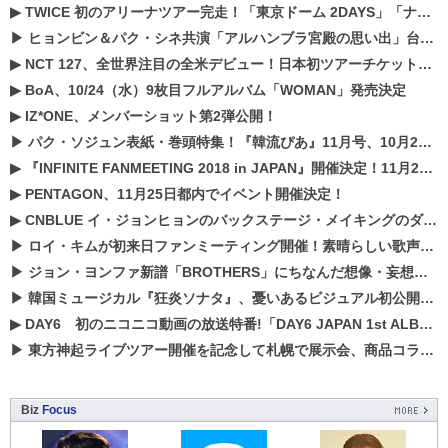
▶
TWICE 初のアリーナツアー完走！「東京ドーム 2DAYS」「ナゴヤドーム1DAY」「京セラドーム1DAY」2019年ドームツアー開催決定！！
▶
ヒョンビン＆パク・シネ共演「アルハンブラ宮殿の思い出」台本読み現場を公開
▶
NCT 127、全世界注目の全米デビュー！日本初ツアーチケットが早くもプレミア化！？
▶
BoA、10/24（水）9枚目フルアルバム「WOMAN」発売決定
▶
IZ*ONE、メンバーショット第2弾公開！
▶
パク・ソジュン表紙・巻頭特集！『韓流ぴあ』11月号、10月22日（月）発売！
▶
『INFINITE FANMEETING 2018 in JAPAN』開催決定！11月21、22日にパシフィコ横浜にて実施
▶
PENTAGON、11月25日都内でイベント開催決定！
▶
CNBLUE イ・ジョンヒョンのバックステージ・メイキングのダイジェスト映像が公開！
▶
ロイ・キムが初来日ファンミーティング開催！素晴らしい歌声に癒される贅沢な時間
▶
ジョン・ヨンファ新譜「BROTHERS」にちなんだ想像・妄想企画がスタート！
▶
韓国ミュージカル『狂炎ソナタ』、憂いある​ビジュアル初公開!! 主役リョウク、SHIN、KENらのコメントが到着！
▶
DAY6 初のニコニコ動画の放送特番!「DAY6 JAPAN 1st ALBUM「UNLOCK」発売記念 ライブ@ニコ生」を配信決定!
▶
東方神起ライブツアー開催を記念して札幌で展示会、商品コラボが実現！！
Biz
Focus