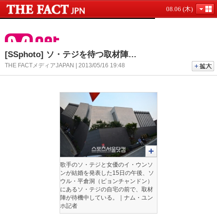
08.06 (木)
[SSphoto] ソ・テジを待つ取材陣…
THE FACTメディアJAPAN | 2013/05/16 19:48
歌手のソ・テジと女優のイ・ウンソ
ンが結婚を発表した15日の午後、ソ
ウル・平倉洞（ピョンチャンドン）
にあるソ・テジの自宅の前で、取材
陣が待機中している。｜ナム・ユン
ホ記者