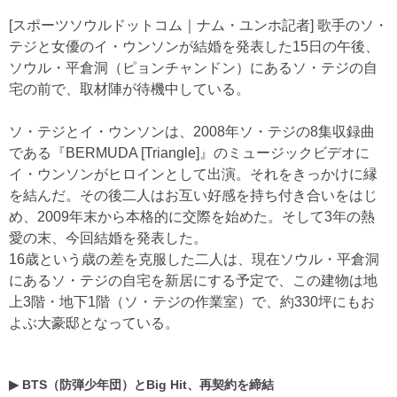
[スポーツソウルドットコム｜ナム・ユンホ記者] 歌手のソ・
テジと女優のイ・ウンソンが結婚を発表した15日の午後、
ソウル・平倉洞（ピョンチャンドン）にあるソ・テジの自
宅の前で、取材陣が待機中している。
ソ・テジとイ・ウンソンは、2008年ソ・テジの8集収録曲
である『BERMUDA [Triangle]』のミュージックビデオに
イ・ウンソンがヒロインとして出演。それをきっかけに縁
を結んだ。その後二人はお互い好感を持ち付き合いをはじ
め、2009年末から本格的に交際を始めた。そして3年の熱
愛の末、今回結婚を発表した。
16歳という歳の差を克服した二人は、現在ソウル・平倉洞
にあるソ・テジの自宅を新居にする予定で、この建物は地
上3階・地下1階（ソ・テジの作業室）で、約330坪にもお
よぶ大豪邸となっている。
▶
BTS（防弾少年団）とBig Hit、再契約を締結