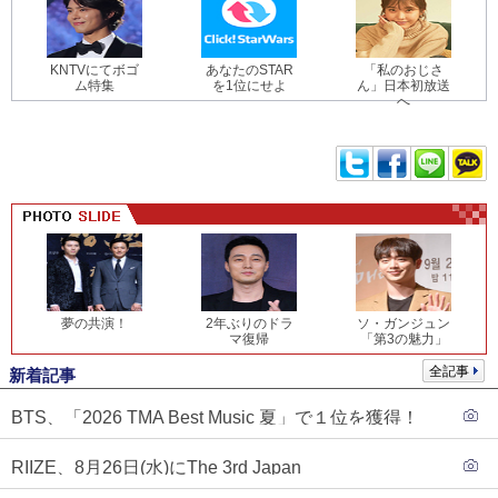
KNTVにてボゴ
あなたのSTAR
「私のおじさ
ム特集
を1位にせよ
ん」日本初放送
へ
夢の共演！
2年ぶりのドラ
ソ・ガンジュン
マ復帰
「第3の魅力」
全記事
新着記事
BTS、「2026 TMA Best Music 夏」で１位を獲得！
PLAVE、EVANがTOP3入り
RIIZE、8月26日(水)にThe 3rd Japan