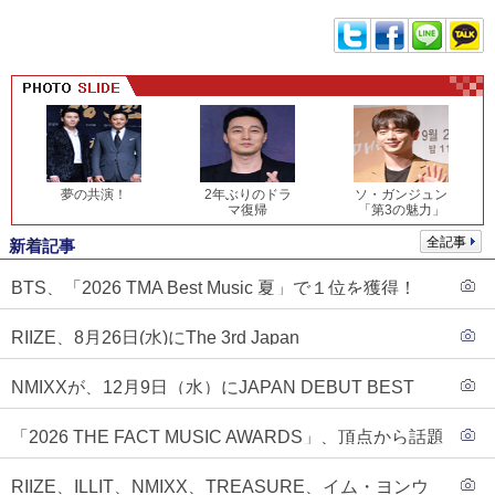
夢の共演！
2年ぶりのドラ
ソ・ガンジュン
マ復帰
「第3の魅力」
全記事
新着記事
BTS、「2026 TMA Best Music 夏」で１位を獲得！
PLAVE、EVANがTOP3入り
RIIZE、8月26日(水)にThe 3rd Japan
Single『Sunburst』発売決定！
NMIXXが、12月9日（水）にJAPAN DEBUT BEST
ALBUM『N=MIXX』で、ワーナーミュージック・ジャ
「2026 THE FACT MUSIC AWARDS」、頂点から話題
パンより待望の日本デビューが決定！！アルバム予約
のグループ・ソロまで全17アーティストが完璧なバラ
もスタート！！
RIIZE、ILLIT、NMIXX、TREASURE、イム・ヨンウ