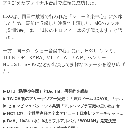
アを加えたファイナル合計で逆転に成功した。
EXOは、同日生放送で行われた「ショー音楽中心」に欠席
したため、事前に収録した映像で出演した。MCのミンホ
（SHINee）は、「1位のトロフィーは必ず伝えます」と語
った。
一方、同日の「ショー音楽中心」には、EXO、ソンミ、
TEENTOP、KARA、V.I、ZE:A、B.A.P、ヘンリー、
NU'EST、SPIKAなどが出演して多様なステージを繰り広げ
た。
▶
BTS（防弾少年団）とBig Hit、再契約を締結
▶
TWICE 初のアリーナツアー完走！「東京ドーム 2DAYS」「ナゴヤドーム1DAY」「京セラドーム1DAY」2019年ドームツアー開催決定！！
▶
ヒョンビン＆パク・シネ共演「アルハンブラ宮殿の思い出」台本読み現場を公開
▶
NCT 127、全世界注目の全米デビュー！日本初ツアーチケットが早くもプレミア化！？
▶
BoA、10/24（水）9枚目フルアルバム「WOMAN」発売決定