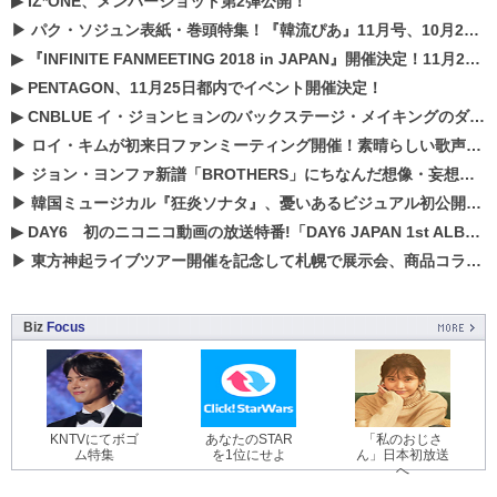
▶
IZ*ONE、メンバーショット第2弾公開！
▶
パク・ソジュン表紙・巻頭特集！『韓流ぴあ』11月号、10月22日（月）発売！
▶
『INFINITE FANMEETING 2018 in JAPAN』開催決定！11月21、22日にパシフィコ横浜にて実施
▶
PENTAGON、11月25日都内でイベント開催決定！
▶
CNBLUE イ・ジョンヒョンのバックステージ・メイキングのダイジェスト映像が公開！
▶
ロイ・キムが初来日ファンミーティング開催！素晴らしい歌声に癒される贅沢な時間
▶
ジョン・ヨンファ新譜「BROTHERS」にちなんだ想像・妄想企画がスタート！
▶
韓国ミュージカル『狂炎ソナタ』、憂いある​ビジュアル初公開!! 主役リョウク、SHIN、KENらのコメントが到着！
▶
DAY6 初のニコニコ動画の放送特番!「DAY6 JAPAN 1st ALBUM「UNLOCK」発売記念 ライブ@ニコ生」を配信決定!
▶
東方神起ライブツアー開催を記念して札幌で展示会、商品コラボが実現！！
Biz
Focus
KNTVにてボゴ
あなたのSTAR
「私のおじさ
ム特集
を1位にせよ
ん」日本初放送
へ