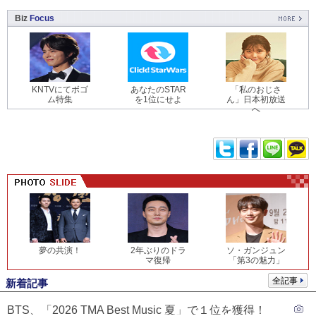
Biz
Focus
KNTVにてボゴ
あなたのSTAR
「私のおじさ
ム特集
を1位にせよ
ん」日本初放送
へ
夢の共演！
2年ぶりのドラ
ソ・ガンジュン
マ復帰
「第3の魅力」
全記事
新着記事
BTS、「2026 TMA Best Music 夏」で１位を獲得！