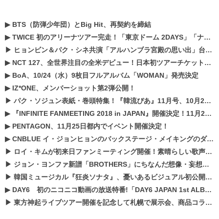
▶
BTS（防弾少年団）とBig Hit、再契約を締結
▶
TWICE 初のアリーナツアー完走！「東京ドーム 2DAYS」「ナゴヤドーム1DAY」「京セラドーム1DAY」2019年ドームツアー開催決定！！
▶
ヒョンビン＆パク・シネ共演「アルハンブラ宮殿の思い出」台本読み現場を公開
▶
NCT 127、全世界注目の全米デビュー！日本初ツアーチケットが早くもプレミア化！？
▶
BoA、10/24（水）9枚目フルアルバム「WOMAN」発売決定
▶
IZ*ONE、メンバーショット第2弾公開！
▶
パク・ソジュン表紙・巻頭特集！『韓流ぴあ』11月号、10月22日（月）発売！
▶
『INFINITE FANMEETING 2018 in JAPAN』開催決定！11月21、22日にパシフィコ横浜にて実施
▶
PENTAGON、11月25日都内でイベント開催決定！
▶
CNBLUE イ・ジョンヒョンのバックステージ・メイキングのダイジェスト映像が公開！
▶
ロイ・キムが初来日ファンミーティング開催！素晴らしい歌声に癒される贅沢な時間
▶
ジョン・ヨンファ新譜「BROTHERS」にちなんだ想像・妄想企画がスタート！
▶
韓国ミュージカル『狂炎ソナタ』、憂いある​ビジュアル初公開!! 主役リョウク、SHIN、KENらのコメントが到着！
▶
DAY6 初のニコニコ動画の放送特番!「DAY6 JAPAN 1st ALBUM「UNLOCK」発売記念 ライブ@ニコ生」を配信決定!
▶
東方神起ライブツアー開催を記念して札幌で展示会、商品コラボが実現！！