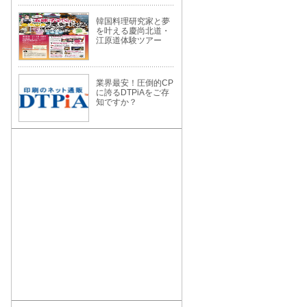
韓国料理研究家と夢
を叶える慶尚北道・
江原道体験ツアー
業界最安！圧倒的CP
に誇るDTPiAをご存
知ですか？