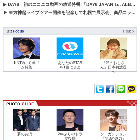
▶
DAY6 初のニコニコ動画の放送特番!「DAY6 JAPAN 1st ALBUM「UNLOCK」発売記念 ライブ@ニコ生」を配信決定!
▶
東方神起ライブツアー開催を記念して札幌で展示会、商品コラボが実現！！
Biz
Focus
KNTVにてボゴ
あなたのSTAR
「私のおじさ
ム特集
を1位にせよ
ん」日本初放送
へ
夢の共演！
2年ぶりのドラ
ソ・ガンジュン
マ復帰
「第3の魅力」