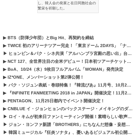
し、韓人会の発展と在日同胞社会の
繁栄を祈願した。
▶
BTS（防弾少年団）とBig Hit、再契約を締結
▶
TWICE 初のアリーナツアー完走！「東京ドーム 2DAYS」「ナゴヤドーム1DAY」「京セラドーム1DAY」2019年ドームツアー開催決定！！
▶
ヒョンビン＆パク・シネ共演「アルハンブラ宮殿の思い出」台本読み現場を公開
▶
NCT 127、全世界注目の全米デビュー！日本初ツアーチケットが早くもプレミア化！？
▶
BoA、10/24（水）9枚目フルアルバム「WOMAN」発売決定
▶
IZ*ONE、メンバーショット第2弾公開！
▶
パク・ソジュン表紙・巻頭特集！『韓流ぴあ』11月号、10月22日（月）発売！
▶
『INFINITE FANMEETING 2018 in JAPAN』開催決定！11月21、22日にパシフィコ横浜にて実施
▶
PENTAGON、11月25日都内でイベント開催決定！
▶
CNBLUE イ・ジョンヒョンのバックステージ・メイキングのダイジェスト映像が公開！
▶
ロイ・キムが初来日ファンミーティング開催！素晴らしい歌声に癒される贅沢な時間
▶
ジョン・ヨンファ新譜「BROTHERS」にちなんだ想像・妄想企画がスタート！
▶
韓国ミュージカル『狂炎ソナタ』、憂いある​ビジュアル初公開!! 主役リョウク、SHIN、KENらのコメントが到着！