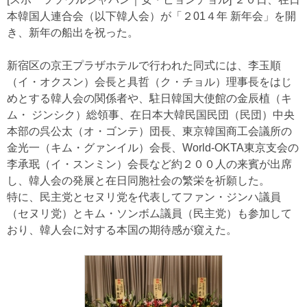
本韓国人連合会（以下韓人会）が「２01４年 新年会」を開
き、新年の船出を祝った。
新宿区の京王プラザホテルで行われた同式には、李玉順
（イ・オクスン）会長と具哲（ク・チョル）理事長をはじ
めとする韓人会の関係者や、駐日韓国大使館の金辰植（キ
ム・ ジンシク）総領事、在日本大韓民国民団（民団）中央
本部の呉公太（オ・ゴンテ）団長、東京韓国商工会議所の
金光一（キム・グァンイル）会長、World-OKTA東京支会の
李承珉（イ・スンミン）会長など約２００人の来賓が出席
し、韓人会の発展と在日同胞社会の繁栄を祈願した。
特に、民主党とセヌリ党を代表してファン・ジンハ議員
（セヌリ党）とキム・ソンボム議員（民主党）も参加して
おり、韓人会に対する本国の期待感が窺えた。