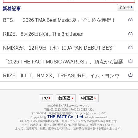
全記事
新着記事
BTS、「2026 TMA Best Music 夏」で１位を獲得！
PLAVE、EVANがTOP3入り
RIIZE、8月26日(水)にThe 3rd Japan
Single『Sunburst』発売決定！
NMIXXが、12月9日（水）にJAPAN DEBUT BEST
ALBUM『N=MIXX』で、ワーナーミュージック・ジャ
「2026 THE FACT MUSIC AWARDS」、頂点から話題
パンより待望の日本デビューが決定！！アルバム予約
のグループ・ソロまで全17アーティストが完璧なバラ
もスタート！！
RIIZE、ILLIT、NMIXX、TREASURE、イム・ヨンウ
ンスで集結！
ンらが「2026 THE FACT MUSIC AWARDS」第３弾ラ
インナップに合流！
株式会社SHAREコーポレーション
|
TEL 03-5315-4250
FAX 03-5315-4251
〒160-0004 東京都新宿区四谷4-13-1 クレセントムーン101
THE FACT Co., Ltd.
Copyright @
All right reserved.
THE FACT JAPANの掲載の記事・写真・コンテンツなどの無断転載を禁じます。
すべての内容は、日本の著作権法並びに国際条約により保護されています。
よって、無断複写、転載、配布などの行為は、法律的な制裁を受ける場合があります。