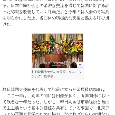
る。日本市民社会との緊密な交流を通じて韓国に対する誤
った認識を改善していく計画だ」と今年の韓人会の青写真
を明らかにした上、各団体の積極的な支援と協力を呼び掛
けた。
駐日韓国大使館の金辰植（キム・ ジ
ンシク）総領事。
駐日韓国大使館を代表して祝辞に立った金辰植総領事は、
「ここ一年は、両国の間には困難が多く、両国関係におい
て残念な一年だった。しかし、韓日両国は市場経済と自由
民主主義という基本的価値を共有している隣国で、北東ア
ジアの平和と繁栄のために協力しなければならい大切なパ