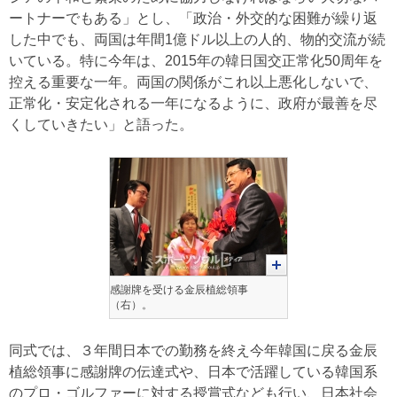
ートナーでもある」とし、「政治・外交的な困難が繰り返
した中でも、両国は年間1億ドル以上の人的、物的交流が続
いている。特に今年は、2015年の韓日国交正常化50周年を
控える重要な一年。両国の関係がこれ以上悪化しないで、
正常化・安定化される一年になるように、政府が最善を尽
くしていきたい」と語った。
感謝牌を受ける金辰植総領事
（右）。
同式では、３年間日本での勤務を終え今年韓国に戻る金辰
植総領事に感謝牌の伝達式や、日本で活躍している韓国系
のプロ・ゴルファーに対する授賞式なども行い、日本社会