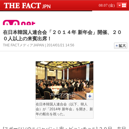
08.07 (金)
在日本韓国人連合会「２０１４年 新年会」開催、２０
０人以上の来賓出席！
THE FACTメディアJAPAN | 2014/01/21 14:56
在日本韓国人連合会（以下、韓人
会）が「2014年 新年会」を開き、新
年の船出を祝った。
[スポーツソウルジャパン｜安・ビョンチョル] ２０日、在日