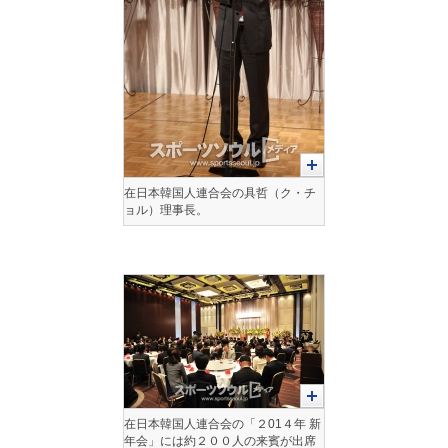
在日本韓国人連合会の具哲（ク・チ
ョル）理事長。
在日本韓国人連合会の「２01４年 新
年会」には約２００人の来賓が出席