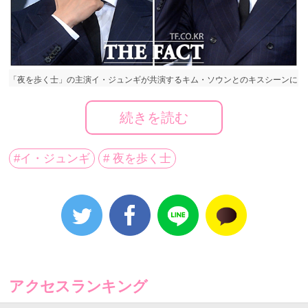
「夜を歩く士」の主演イ・ジュンギが共演するキム・ソウンとのキスシーンに
ついて言及した。
続きを読む
「夜を歩く士」の主演イ・ジュンギが共演するキム・
#イ・ジュンギ
# 夜を歩く士
ソウンとのキスシーンについて言及した。
12日に放送されたMBCの芸能情報番組「セクションTV
芸能通信」には「夜を歩く士」の主演イ・ジュンギと
キム・ソウンが出演した。二人は、10年前のある映画
で共演した後、今回が2回目の作品。
アクセスランキング