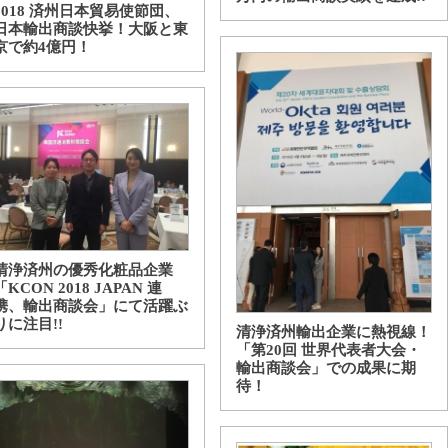
2018 済州日本貿易使節団、
日本輸出商談快挙！大阪と東
京で約4億円！
清浄済州の優秀化粧品企業
「KCON 2018 JAPAN 連
携、輸出商談会」にて活躍ぶ
りに注目!!
清浄済州輸出企業に熱視線！
「第20回 世界代表者大会・
輸出商談会」での成果に期
待！