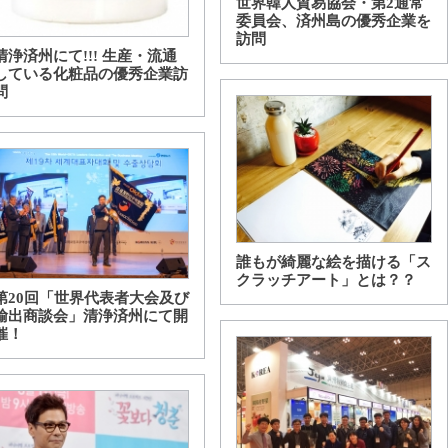
世界韓人貿易協会・第2通常
委員会、済州島の優秀企業を
訪問
清浄済州にて!!! 生産・流通
している化粧品の優秀企業訪
問
誰もが綺麗な絵を描ける「ス
クラッチアート」とは？？
第20回「世界代表者大会及び
輸出商談会」清浄済州にて開
催！