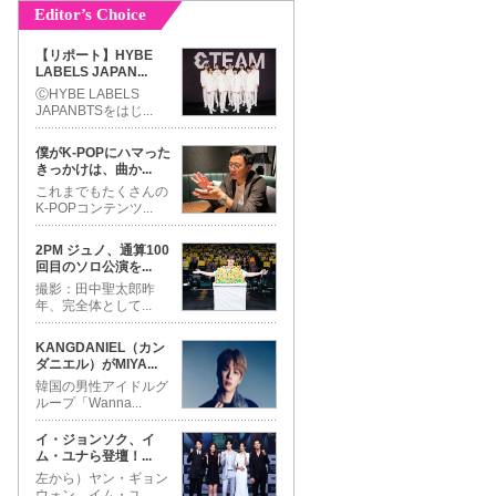
Editor’s Choice
【リポート】HYBE
LABELS JAPAN
...
ⒸHYBE LABELS
JAPANBTSをはじ
...
僕がK-POPにハマった
きっかけは、曲か
...
これまでもたくさんの
K-POPコンテンツ
...
2PM ジュノ、通算100
回目のソロ公演を
...
撮影：田中聖太郎昨
年、完全体として
...
KANGDANIEL（カン
ダニエル）がMIYA
...
韓国の男性アイドルグ
ループ「Wanna
...
イ・ジョンソク、イ
ム・ユナら登壇！
...
左から）ヤン・ギョン
ウォン、イム・ユ
...