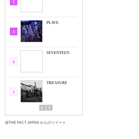
2
PLAVE
3
SEVENTEEN
4
TREASURE
5
@THE FACT JAPAN からのツイート