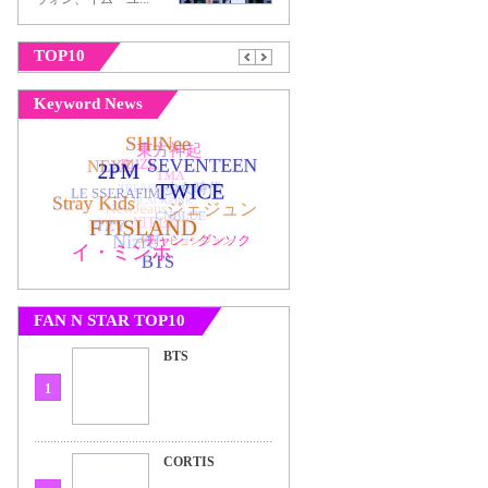
TOP10
Keyword News
FAN N STAR TOP10
BTS
1
CORTIS