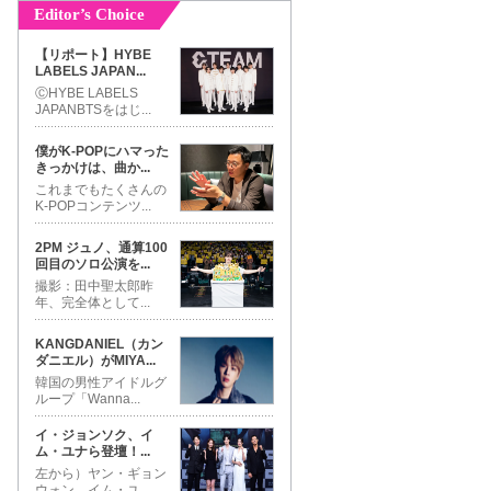
Editor’s Choice
【リポート】HYBE
LABELS JAPAN
...
ⒸHYBE LABELS
JAPANBTSをはじ
...
僕がK-POPにハマった
きっかけは、曲か
...
これまでもたくさんの
K-POPコンテンツ
...
2PM ジュノ、通算100
回目のソロ公演を
...
撮影：田中聖太郎昨
年、完全体として
...
KANGDANIEL（カン
ダニエル）がMIYA
...
韓国の男性アイドルグ
ループ「Wanna
...
イ・ジョンソク、イ
ム・ユナら登壇！
...
左から）ヤン・ギョン
ウォン、イム・ユ
...