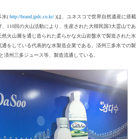
水(
http://brand.jpdc.co.kr/
)は、ユネスコで世界自然遺産に搭載
、110回の火山活動により、生産された大韓民国3大霊山であ
天然火山層を通じ造られた柔らかな火山岩盤水で製造された水
流通をしている代表的な水製造企業である。済州三多水での製
PIと済州三多ジュース等、製造流通している。