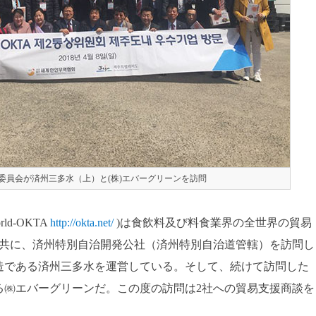
第2通商委員会が済州三多水（上）と(株)エバーグリーンを訪問
ld-OKTA
http://okta.net/
)は食飲料及び料食業界の全世界の貿易
と共に、済州特別自治開発公社（済州特別自治道管轄）を訪問し
造である済州三多水を運営している。そして、続けて訪問した
る㈱エバーグリーンだ。この度の訪問は2社への貿易支援商談を