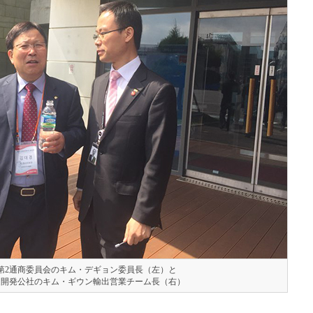
KTA第2通商委員会のキム・デギョン委員長（左）と
道開発公社のキム・ギウン輸出営業チーム長（右）