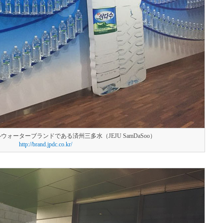
ォーターブランドである済州三多水（JEJU SamDaSoo）
http://brand.jpdc.co.kr/