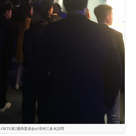
ld-OKTA第2通商委員会が済州三多水訪問