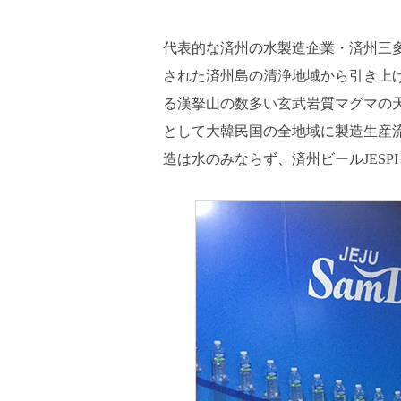
代表的な済州の水製造企業・済州三多
された済州島の清浄地域から引き上げ
る漢拏山の数多い玄武岩質マグマの
として大韓民国の全地域に製造生産
造は水のみならず、済州ビールJES