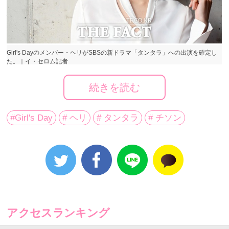
Girl's Dayのメンバー・ヘリがSBSの新ドラマ「タンタラ」への出演を確定し
た。｜イ・セロム記者
続きを読む
大ヒットドラマ「応答せよ1988」を通じて女優として
#Girl's Day
# ヘリ
# タンタラ
# チソン
の知名度と人気を大きく高めたガールズグループGirl's
Dayのメンバー・ヘリ（22）が、新ドラマ「タンタ
ラ」を次期作に選択した。
ヘリの所属事務所側は22日、「ヘリが最近、『タンタ
ラ』への出演を決めた」とし「多くの作品からラブコ
アクセスランキング
ールが来たが、本人が最も愛着があるキャラクターを