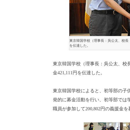
東京韓国学校（理事長：吳公太、校長：金
を伝達した。
東京韓国学校（理事長：吳公太、校長
金421,111円を伝達した。
東京韓国学校によると、初等部の子
発的に募金活動を行い、初等部では学生
職員が参加して200,802円の義援金