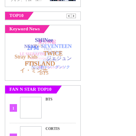
TOP10
Keyword News
FAN N STAR TOP10
BTS
1
CORTIS