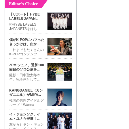
Editor’s Choice
【リポート】HYBE
LABELS JAPAN
...
ⒸHYBE LABELS
JAPANBTSをはじ
...
僕がK-POPにハマった
きっかけは、曲か
...
これまでもたくさんの
K-POPコンテンツ
...
2PM ジュノ、通算100
回目のソロ公演を
...
撮影：田中聖太郎昨
年、完全体として
...
KANGDANIEL（カン
ダニエル）がMIYA
...
韓国の男性アイドルグ
ループ「Wanna
...
イ・ジョンソク、イ
ム・ユナら登壇！
...
左から）ヤン・ギョン
ウォン、イム・ユ
...