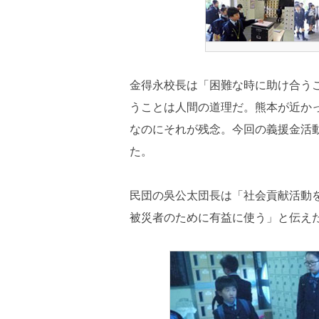
金得永校長は「困難な時に助け合う
うことは人間の道理だ。熊本が近か
なのにそれが残念。今回の義援金活
た。
民団の吳公太団長は「社会貢献活動
被災者のために有益に使う」と伝え