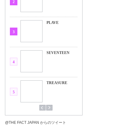
2
PLAVE
3
SEVENTEEN
4
TREASURE
5
@THE FACT JAPAN からのツイート