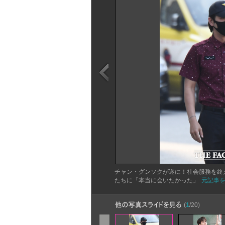
チャン・グンソクが遂に！社会服務を終
たちに「本当に会いたかった」
元記事
(
1
/20)