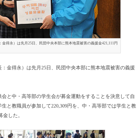
得永）は先月25日、民団中央本部に熊本地震被害の義援金421,111円
：金得永）は先月25日、民団中央本部に熊本地震被害の義援
供会と中・高等部の学生会が募金運動をすることを決意して自
と教職員が参加して220,309円を、中・高等部では学生と教
を募金した。