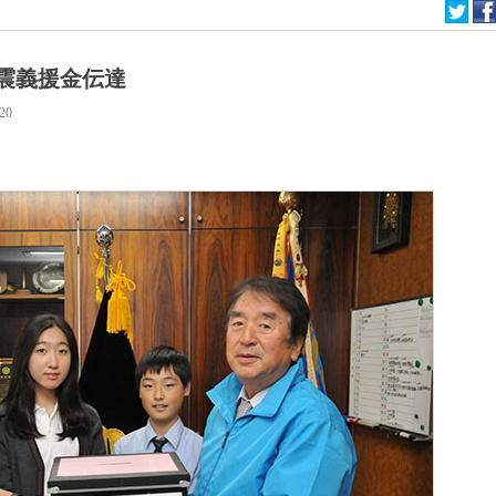
震義援金伝達
:20