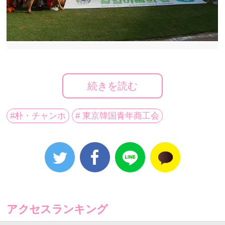
最近芸能人とし活躍中の韓国人初代メージャーリーガ
続きを読む
ー朴・チャンホ選手が7月9日、仁川文鶴野球場で開か
れるSKワイバンズとKTウィズの試合に聖愛園の園児30
#朴・チャンホ
# 東京韓国青年商工会
名と一緒に観戦する。聖愛園は京畿道利川市所在の児
童福祉施設だ。
東京韓国青年商工会とソウル東大門青年会議所が共同
で主催する1日お父さん事業は、聖愛園園児達が朴・チ
ャンホ選手と一緒に室内練習場見学、ロッカールーム
アクセスランキング
訪問、国民儀礼参加、試合観戦などの順で開かれる。