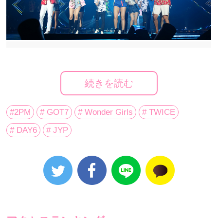
続きを読む
#2PM
# GOT7
# Wonder Girls
# TWICE
# DAY6
# JYP