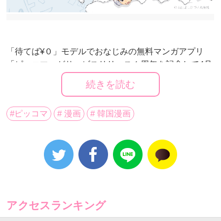
「待てば¥０」モデルでおなじみの無料マンガアプリ
「ピッコマ」がサービスリリース１周年を記念して4月
17日（月）から5月14日（日）まで参加できる「祝1周
続きを読む
年大感謝祭」の特設ページを公開した。
#ピッコマ
# 漫画
# 韓国漫画
今回開催される「祝1周年大感謝祭」イベントはピッコ
マのユーザーだけではなく、一般マンガユーザーも楽
しく参加できる内容で構成されている。
特に、毎週月曜日から始まる‘キャラ診断’は週替わりで
新しい診断をスタート、ピッコマで大人気の作品キャ
ラとの相性を心理テストのように楽しめる。ピッコマ
アクセスランキング
公式Twitterアカウント（
@piccoma_jp
）をフォローし
てから診断結果内容を自分のTwitterでシェアしたら、