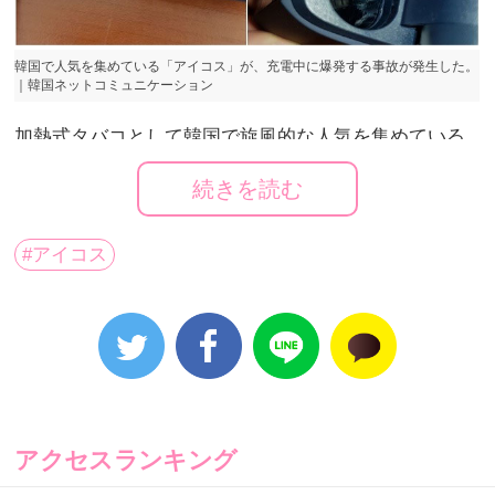
韓国で人気を集めている「アイコス」が、充電中に爆発する事故が発生した。
｜韓国ネットコミュニケーション
加熱式タバコとして韓国で旋風的な人気を集めている
「IQOS（アイコス）」が、充電中に爆発する事故が発
続きを読む
生した。人命被害はなかったが、利用者の間では不安
の声があ高まっている。
#アイコス
フィリップモリスの新概念電子タバコであるアイコス
の情報を共有する韓国サイトIQOS KOREAに7月3日、
「爆発した」というタイトルのスレットが立てられ
た。投稿者は「喫煙を終えて、ホルダーを本体に入れ
て充電をしている途中、プラスチックが焦げる匂いが
して、大きな音とともに爆発した」という説明と、写
真をアップした。写真には、LEDの部分と本体内部が
ひどく破損されたアイコスが映っている。
アクセスランキング
被害者によると、事故の受付を受けた韓国フィリップ