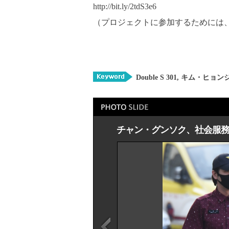
http://bit.ly/2tdS3e6
（プロジェクトに参加するためには、Cli
Double S 301
,
キム・ヒョン
チャン・グンソク、社会服