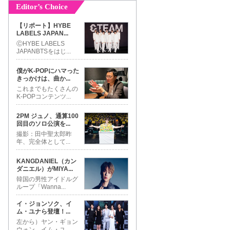
Editor’s Choice
【リポート】HYBE
LABELS JAPAN
...
ⒸHYBE LABELS
JAPANBTSをはじ
...
僕がK-POPにハマった
きっかけは、曲か
...
これまでもたくさんの
K-POPコンテンツ
...
2PM ジュノ、通算100
回目のソロ公演を
...
撮影：田中聖太郎昨
年、完全体として
...
KANGDANIEL（カン
ダニエル）がMIYA
...
韓国の男性アイドルグ
ループ「Wanna
...
イ・ジョンソク、イ
ム・ユナら登壇！
...
左から）ヤン・ギョン
ウォン、イム・ユ
...