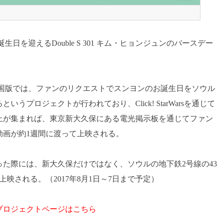
）にお誕生日を迎えるDouble S 301 キム・ヒョンジュンのバースデー
国、日本、中国版では、ファンのリクエストでスンヨンのお誕生日をソウル
うプロジェクトが行われており、Click! StarWarsを通じて
上が集まれば、東京新大久保にある電光掲示板を通じてファン
動画が約1週間に渡って上映される。
った際には、新大久保だけではなく、ソウルの地下鉄2号線の43
映される。（2017年8月1日～7日まで予定）
プロジェクトページはこちら