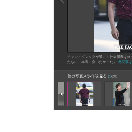
チャン・グンソクが遂に！社会服務を終
たちに「本当に会いたかった」
元記事
(
1
/20)