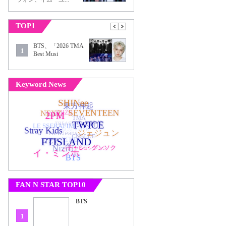
TOP1
BTS、「2026 TMA
1
Best Musi
Keyword News
FAN N STAR TOP10
BTS
1