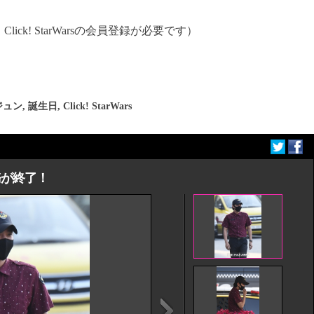
ck! StarWarsの会員登録が必要です）
ジュン
,
誕生日
,
Click! StarWars
務が終了！