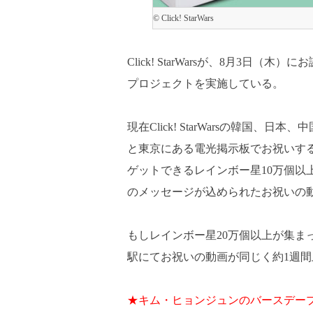
© Click! StarWars
Click! StarWarsが、8月3日（木
プロジェクトを実施している。
現在Click! StarWarsの韓
と東京にある電光掲示板でお祝いするとい
ゲットできるレインボー星10万個以
のメッセージが込められたお祝いの
もしレインボー星20万個以上が集ま
駅にてお祝いの動画が同じく約1週間上
★キム・ヒョンジュンのバースデー