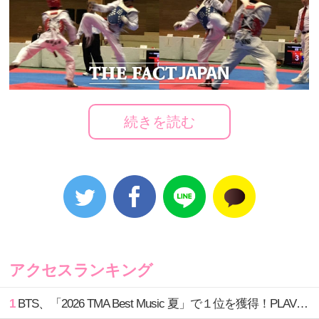
2017年10月1日（日）仙台大学体育館にて「駐仙台大韓民国総領事杯 仙台大
学開学50周年記念 第12回杜の都仙台オープンテコンドー選手権大会」が開催
続きを読む
された。
2017年10月1日（日）仙台大学体育館にて「駐仙台大韓
民国総領事杯 仙台大学開学50周年記念 第12回杜の都仙
台オープンテコンドー選手権大会」が開催された。同
大会はプムセとキョルギの2部分で行われ、日本各地で
アクセスランキング
集まった173名の選手が参加した。特に東京から参加し
たBomb's道場の選手たちが大活躍し話題となった。
1
BTS、「2026 TMA Best Music 夏」で１位を獲得！PLAVE、EVANがTOP3入り