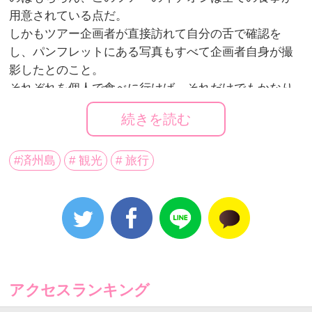
用意されている点だ。
しかもツアー企画者が直接訪れて自分の舌で確認を
し、パンフレットにある写真もすべて企画者自身が撮
影したとのこと。
それぞれを個人で食べに行けば、それだけでもかなり
の金額になるというから驚きだ。自信をもって販売す
続きを読む
る所以だろう。
また、ホテルが毎日違うというのも変わっている。こ
#済州島
# 観光
# 旅行
れも企画者が意図するところで、旅の間にできる限り
多くの体験をして欲しいという事のようだ。
ホテルで特筆すべきは初日のホテルが“日出峰ビュー”だ
ということ。
世界遺産でもある城山日出峰の頂上から眺める日の出
は済州島の１０大絶景のひとつ。それがホテルにいな
がらにして見れるのだ。
アクセスランキング
2日目の朝は少し早起きをしてでも見るべきだろう。