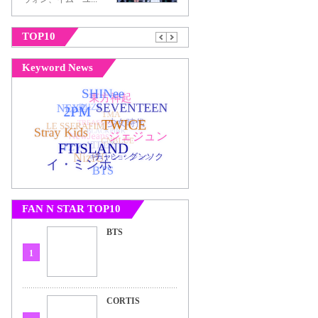
TOP10
Keyword News
FAN N STAR TOP10
BTS
1
CORTIS