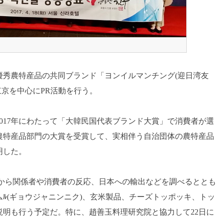
優秀農特産品の共同ブランド「ヨンイルマンチング(迎日湾友
間東京を中心にPR活動を行う。
2017年にわたって「大韓民国代表ブランド大賞」で消費者が選
農特産品部門の大賞を受賞して、実相伴う自治団体の農特産品
明した。
査から関係者や消費者の反応、日本への輸出などを調べるととも
ﾙ(ギョウジャニンニク)、玄米製品、チーズトッポッキ、トッ
明も行う予定だ。特に、趙善玉料理研究院と協力して22日に