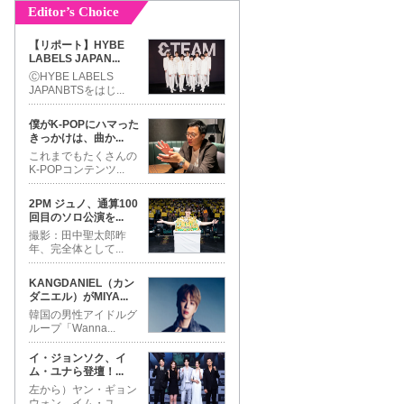
Editor’s Choice
【リポート】HYBE
LABELS JAPAN
...
ⒸHYBE LABELS
JAPANBTSをはじ
...
僕がK-POPにハマった
きっかけは、曲か
...
これまでもたくさんの
K-POPコンテンツ
...
2PM ジュノ、通算100
回目のソロ公演を
...
撮影：田中聖太郎昨
年、完全体として
...
KANGDANIEL（カン
ダニエル）がMIYA
...
韓国の男性アイドルグ
ループ「Wanna
...
イ・ジョンソク、イ
ム・ユナら登壇！
...
左から）ヤン・ギョン
ウォン、イム・ユ
...