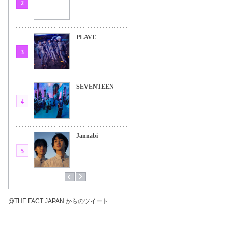
2
PLAVE
3
SEVENTEEN
4
Jannabi
5
@THE FACT JAPAN からのツイート