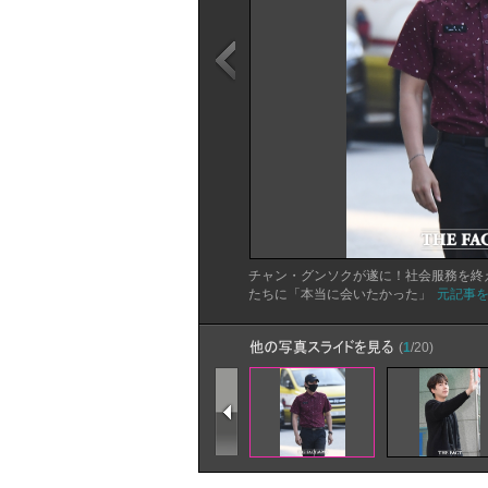
チャン・グンソクが遂に！社会服務を終
たちに「本当に会いたかった」
元記事
(
1
/20)