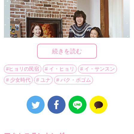
続きを読む
#ヒョリの民宿
# イ・ヒョリ
# イ・サンスン
# 少女時代
# ユナ
# パク・ボゴム
写真：JTBC