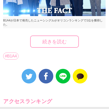
B1A4が日本で発売したニューシングルがオリコンランキングで1位を獲得し
た。
続きを読む
B1A4が日本で発売したニューシングルがオリコンラン
キングで1位を獲得した。
#B1A4
オリコンが発表した最新チャート（4月9日付）による
と、B1A4が今月10日に発表したシングル「会えるま
で」は発売初日17.022枚の売上を記録し、デイリーCD
シングルランキングで1位を達成した。
アクセスランキング
B1A4は9日に東京で新曲イベントを開催するなど本格