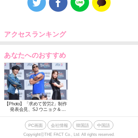
ラーとして出演する（左から）NU'ESTのJR、 Din Din、godのパク・ジュン
ヒョン、DARA、SUPER JUNIORのウニョク。｜撮影：イ・ドンリュル
韓国のJTBCチャンネルにて放送されるバラエティ番組
アクセスランキング
「求めて苦労2－パラダイス」の制作発表会見が28日、
ソウルで行われた。
あなたへのおすすめ
シーズン2では、god パク・ジュンヒョンを筆頭に
SUPER JUNIORのウニョク、DARA、NU'ESTのJR、
Din Dinがレギュラーとして出演。韓国の優秀中小企業
が作った商品を海外の旅先で売って、その売上を経費
にして旅行を楽しむという新概念のバラエティ番組に
【Photo】「求めて苦労2」制作
発表会見、SJ ウニョク＆
なっている。 6月29日放送スタート。
DARA＆NU'ESTのJRらが登
場！
PC画面
会社情報
韓国語
中国語
CopyrightⓒTHE FACT Co., Ltd. All rights reserved.