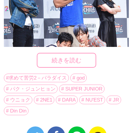
続きを読む
#求めて苦労2－パラダイス
# god
# パク・ジュンヒョン
# SUPER JUNIOR
# ウニョク
# 2NE1
# DARA
# NU'EST
# JR
# Din Din
韓国のJTBCチャンネルにて放送されるバラエティ番組「求めて苦労2－パラダ
イス」の制作発表会見が28日、ソウルで行われた。写真は、同番組のレギュ