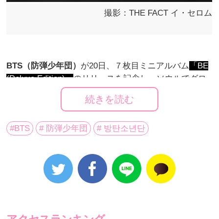
撮影：THE FACT イ・セロム
BTS（防弾少年団）
が20日、７枚目ミニアルバム
「BE
(Deluxe Edition)」
のリリースを記念し、ソウルでグロ
ーバル記者会見を行なった。
続きを読む
“私たち”の“存在”について話を伝えるという意味を込め
#BTS
# 防弾少年団
# 방탄소년단
て「BE」と名付けた今作は、全８曲入りでタイトル曲
は
『Life Goes On』
。
「予告もなく、突然ある日に世の中が止まっているよ
うな気がするけれど、私たちは前へ突き進んでいかな
ければならない。冬が過ぎ去ったら、やってくる春の
ように人生は続くものだから」という慰めのメッセー
ジが込められている。