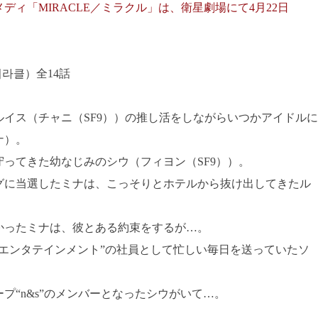
ィ「MIRACLE／ミラクル」は、衛星劇場にて4月22日
라클）全14話
イス（チャニ（SF9））の推し活をしながらいつかアイドルに
ナ）。
ってきた幼なじみのシウ（フィヨン（SF9））。
グに当選したミナは、こっそりとホテルから抜け出してきたル
かったミナは、彼とある約束をするが…。
エンタテインメント”の社員として忙しい毎日を送っていたソ
プ“n&s”のメンバーとなったシウがいて…。