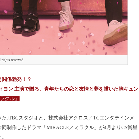
 rights reserved
角関係勃発！？
ニ＆フィヨン 主演で贈る、青年たちの恋と友情と夢を描いた胸キュン
ミラクル」
たJTBCスタジオと、株式会社アクロス／TCエンタテインメ
制作したドラマ「MIRACLE／ミラクル」が4月よりCS衛星
た。