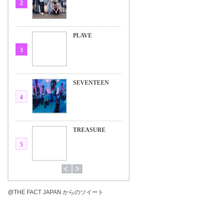
2
PLAVE
3
SEVENTEEN
4
TREASURE
5
@THE FACT JAPAN からのツイート