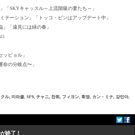
臨」「SKYキャッスル～上流階級の妻たち～」
イミテーション」「トッコ・ビンはアップデート中」
臨」「遠見には緑の春」
i）
セッピョル」
運命の分岐点〜」
クル
,
미라클
,
SF9
,
チャニ
,
찬희
,
フィヨン
,
휘영
,
カン・ミナ
,
강민아
,
務が終了！