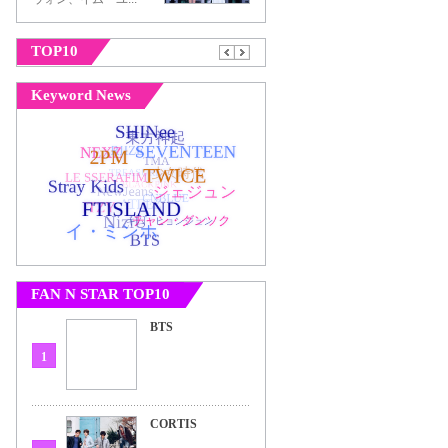
TOP10
Keyword News
FAN N STAR TOP10
BTS
1
CORTIS