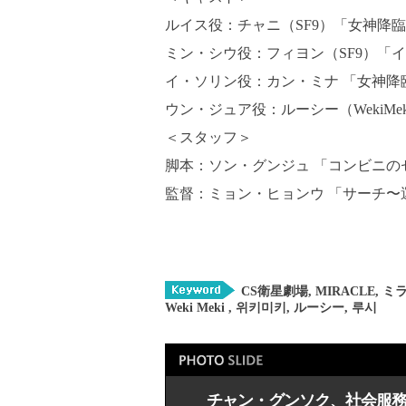
ルイス役：チャニ（SF9）「女神降
ミン・シウ役：フィヨン（SF9）「
イ・ソリン役：カン・ミナ 「女神降
ウン・ジュア役：ルーシー（WekiMek
＜スタッフ＞
脚本：ソン・グンジュ 「コンビニの
監督：ミョン・ヒョンウ 「サーチ〜
CS衛星劇場
,
MIRACLE
,
ミラ
Weki Meki
,
위키미키
,
ルーシー
,
루시
チャン・グンソク、社会服