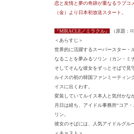
恋と友情と夢の奇跡が重なるラブコメデ
（金）より日本初放送スタート。
『MIRACLE／ミラクル』
（原題：미
＜あらすじ＞
世界的に活躍するスーパースター・ル
なることを夢みるソリン（カン・ミ
そしてそんな彼女をずっとそばで見守
ルイスの初の韓国ファンミーティン
イスに出くわす。
変装していてルイス本人と気付かな
月日は経ち、アイドル事務所“コア・
リン。
彼女のそばには、人気アイドルグルー
＜キャスト＞