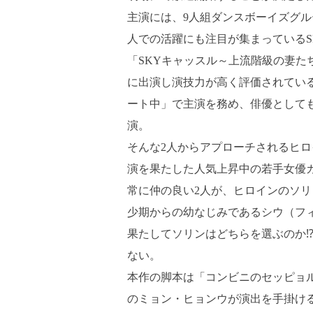
主演には、9人組ダンスボーイズグ
人での活躍にも注目が集まっているS
「SKYキャッスル～上流階級の妻た
に出演し演技力が高く評価されてい
ート中」で主演を務め、俳優として
演。
そんな2人からアプローチされるヒ
演を果たした人気上昇中の若手女優カ
常に仲の良い2人が、ヒロインのソ
少期からの幼なじみであるシウ（フ
果たしてソリンはどちらを選ぶのか
ない。
本作の脚本は「コンビニのセッピョ
のミョン・ヒョンウが演出を手掛け