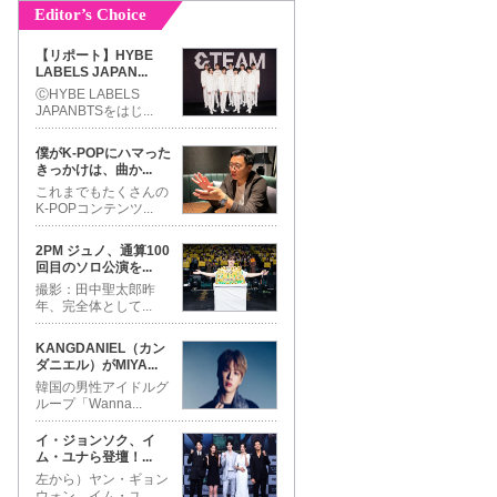
Editor’s Choice
【リポート】HYBE
LABELS JAPAN
...
ⒸHYBE LABELS
JAPANBTSをはじ
...
僕がK-POPにハマった
きっかけは、曲か
...
これまでもたくさんの
K-POPコンテンツ
...
2PM ジュノ、通算100
回目のソロ公演を
...
撮影：田中聖太郎昨
年、完全体として
...
KANGDANIEL（カン
ダニエル）がMIYA
...
韓国の男性アイドルグ
ループ「Wanna
...
イ・ジョンソク、イ
ム・ユナら登壇！
...
左から）ヤン・ギョン
ウォン、イム・ユ
...