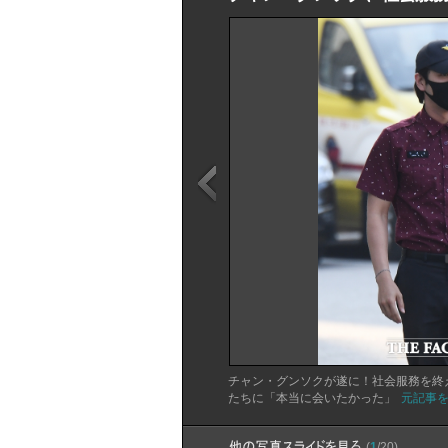
チャン・グンソクが遂に！社会服務を終
たちに「本当に会いたかった」
元記事
(
1
/20)