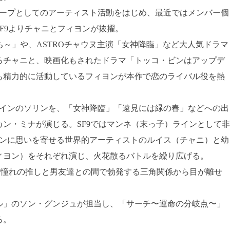
ループとしてのアーティスト活動をはじめ、最近ではメンバー個
F9よりチャニとフィヨンが抜擢。
ち～」や、ASTROチャウヌ主演「女神降臨」など大人気ドラマ
るチャニと、映画化もされたドラマ「トッコ・ビンはアップデ
も精力的に活動しているフィヨンが本作で恋のライバル役を熱
ロインのソリンを、「女神降臨」「遠見には緑の春」などへの出
ン・ミナが演じる。SF9ではマンネ（末っ子）ラインとして非
リンに思いを寄せる世界的アーティストのルイス（チャニ）と幼
ィヨン）をそれぞれ演じ、火花散るバトルを繰り広げる。
⁉憧れの推しと男友達との間で勃発する三角関係から目が離せ
ル」のソン・グンジュが担当し、「サーチ〜運命の分岐点〜」
る。