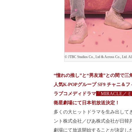
© JTBC Studios Co., Ltd & Across Co., Ltd. All
“憧れの推し”と“男友達”との間で三
人気K-POPグループ SF9 チャ
ラブコメディドラマ
「MIRACLE／
衛星劇場にて日本初放送決定！
多くの大ヒットドラマを生み出してき
ント株式会社／ぴあ株式会社が日韓共同
劇場にて放送開始することが決定し