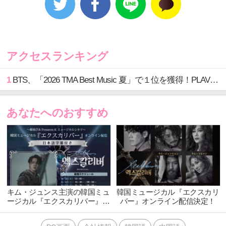
Presents Kミュージカルシネマ第10弾として登場。
6月14日（火）、6月18日（土）、6月19日（日）の3日
間、オンライン配信動画サービス「PIA LIVE
STREAM」にて日本語字幕付きで配信される。6月14日
アクセスランキング
（火）は韓国NAVER TV 後援 Liveと同時配信。
本作品は、『マタ・ハリ』『笑う男』 を手掛けた韓
1
BTS、「2026 TMA Best Music 夏」で１位を獲得！PLAVE、EVANがTOP3入り
国舞台芸術の最先端EMKミュージカルカンパニーがワ
ールドワイド上演権を獲得。
あなたへのおすすめ
10億円もの製作費をかけ、超豪華クリエイターたちに
よって作り上げられたオリジナルミュージカルだ。
古代イギリスを舞台に、王となる宿命を持つ人物アー
サーが苦悩と混沌を克服し成長していく姿を描く。
初上演となった2019年のワールドプレミアから2022年
のアンコール公演まで累積32万人の観客を動員し、毎
キム・ジュンス主演の韓国ミュ
韓国ミュージカル『エクスカリ
ージカル『エクスカリバー』オ
バー』オンライン配信決定！
回チケットオープンと同時に完売するなど、名実とも
ンライン配信決定！
に韓国ミュージカル界の最高作品となってい