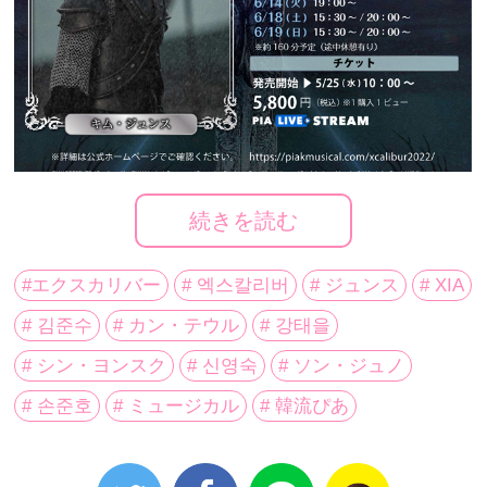
続きを読む
キム・ジュンス主演の韓国ミュージカル
『エクスカリ
#エクスカリバー
# 엑스칼리버
# ジュンス
# XIA
バー』
# 김준수
# カン・テウル
# 강태을
PIA LIVE STREAMにて日本語字幕付き配信！
# シン・ヨンスク
# 신영숙
# ソン・ジュノ
# 손준호
# ミュージカル
# 韓流ぴあ
2020年8月に日本で配信され大反響を呼んだ韓国ミュー
ジカル 『モーツァルト！』 に続き、キム・ジュンス主
演のミュージカル 『エクスカリバー』が韓流ぴあ