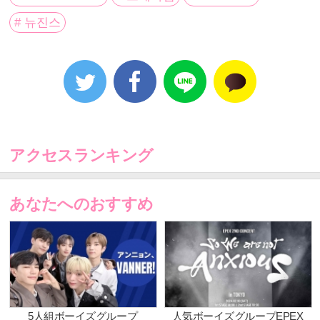
4月以降の各クールの特集事務所・アーティストは後日
# 뉴진스
発表予定！お楽しみに！
【CS放送 「Mnet」 放送情報 / 動画配信サービス
「Mnet Smart+」配信情報】
『HYBE所属アーティスト特集』 コンテンツラインナ
ップ
1月
アクセスランキング
■ユ・クイズ ON THE BLOCK BTS 出演回 (#99)
■防弾少年団 COMEBACK SHOW - BTS DNA 字幕版
■脳セク時代 RM(BTS) 出演回 １.～３. (#1・#9・#10)
あなたへのおすすめ
■SVTクラブ 若者のリアル青年会談
■プレーヤー SEVENTEEN 出演回
■私の手にキッズTV
■ラケットボーイズ
■驚きの土曜日 ドギョム＆ホシ(SEVENTEEN) 出演回
(#11)
5人組ボーイズグループ
人気ボーイズグループEPEX