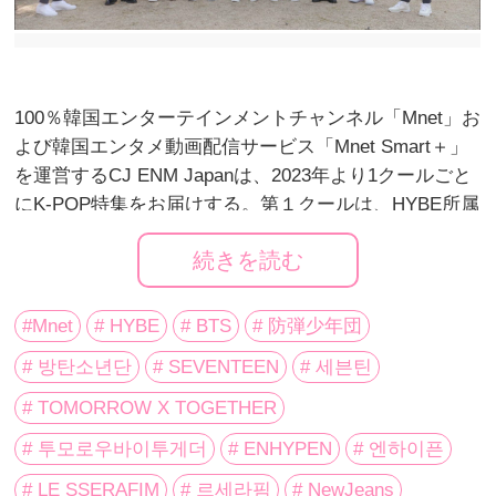
100％韓国エンターテインメントチャンネル「Mnet」お
よび韓国エンタメ動画配信サービス「Mnet Smart＋」
を運営するCJ ENM Japanは、2023年より1クールごと
にK-POP特集をお届けする。第１クールは、HYBE所属
アーティスト特集。
続きを読む
【『HYBE所属アーティスト特集』概要】
#Mnet
# HYBE
# BTS
# 防弾少年団
1月～3月までの3ヵ月間にわたって、BTS、
# 방탄소년단
# SEVENTEEN
# 세븐틴
SEVENTEEN、TOMORROW X TOGETHER、
ENHYPEN、LE SSERAFIM、NewJeans ほかHYBE所属
# TOMORROW X TOGETHER
アーティストたちの出演番組を一挙大放出いたしま
# 투모로우바이투게더
# ENHYPEN
# 엔하이픈
す！
# LE SSERAFIM
# 르세라핌
# NewJeans