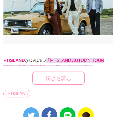
FTISLAND
がDVD/BD
『FTISLAND AUTUMN TOUR
2023 ～F-R-I-E-N-DS～ at Tokyo Metropolitan
Gymnasium』
を3月27日（水）にリリースすることを
続きを読む
発表し、合わせてジャケット写真も公開された。
#FTISLAND
2023年秋ツアー『FTISLAND AUTUMN TOUR 2023 〜
F-R-I-E-N-DS〜』はデビュー16年目を経て、更に絆が