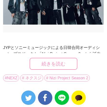
JYPとソニーミュージックによる日韓合同オーディシ
ョン･プロジェクト「Nizi Project Season 2」から誕生
したグローバル･ボーイズグループ “
NEXZ
(読み：ネク
続きを読む
スジ)”。
#NEXZ
# ネクスジ
# Nizi Project Season 2
昨年12月18日、オーディションのファイナルステージ
で披露したJ.Y. Park氏作詞・作曲の「Miracle」をプレ
リリース楽曲として配信すると、12月18日付オリコ