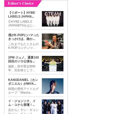
Editor’s Choice
【リポート】HYBE
LABELS JAPAN
...
ⒸHYBE LABELS
JAPANBTSをはじ
...
僕がK-POPにハマった
きっかけは、曲か
...
これまでもたくさんの
K-POPコンテンツ
...
2PM ジュノ、通算100
回目のソロ公演を
...
撮影：田中聖太郎昨
年、完全体として
...
KANGDANIEL（カン
ダニエル）がMIYA
...
韓国の男性アイドルグ
ループ「Wanna
...
イ・ジョンソク、イ
ム・ユナら登壇！
...
左から）ヤン・ギョン
ウォン、イム・ユ
...