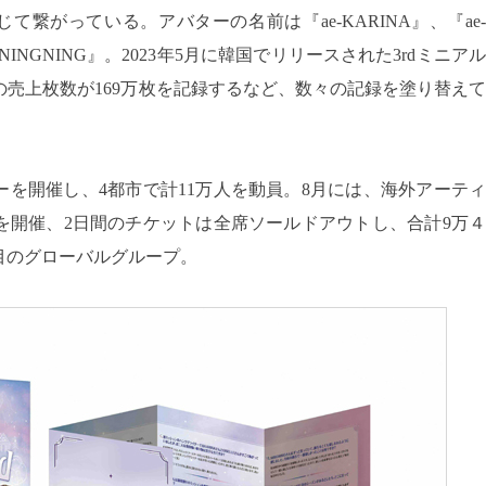
NK’を通じて繋がっている。アバターの名前は『ae-KARINA』、『ae-
ae-NINGNING』。2023年5月に韓国でリリースされた3rdミニアル
間の売上枚数が169万枚を記録するなど、数々の記録を塗り替えて
アーを開催し、4都市で計11万人を動員。8月には、海外アーティ
を開催、2日間のチケットは全席ソールドアウトし、合計9万４
目のグローバルグループ。