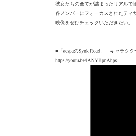
彼女たちの全てが詰まったリアルで愉
各メンバーにフォーカスされたティ
映像をぜひチェックいただきたい。
■「aespaのSynk Road」 キャラ
https://youtu.be/IANYBpnAhps