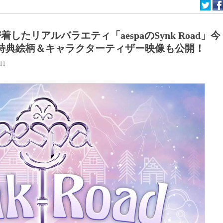
着したリアルバラエティ「aespaのSynk Road」今
！ 特典絵柄＆キャラクターティザー映像も公開！
:11