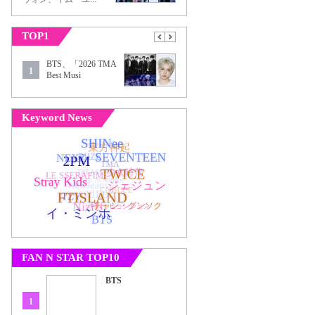
TOP1
BTS、「2026 TMA
1
Best Musi
Keyword News
FAN N STAR TOP10
BTS
1