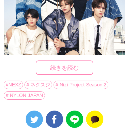
続きを読む
#NEXZ
# ネクスジ
# Nizi Project Season 2
# NYLON JAPAN
JYPとソニーミュージックによる日韓合同オーディシ
ョン･プロジェクト「Nizi Project Season 2」から誕生
したグローバル･ボーイズグループ “
NEXZ
(読み：ネク