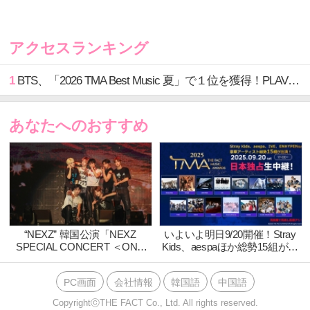
スジ)”。
アクセスランキング
1
BTS、「2026 TMA Best Music 夏」で１位を獲得！PLAVE、EVANがTOP3入り
5月20日、世界中が切望する “グローバルデビュー” を
果たして早々、韓国・ハント[HANTEO]チャートでは、
NEXZ初の韓国リリース作『Ride the Vibe』がPhysical
あなたへのおすすめ
Album Chartのデイリー1位を獲得、ウィークリーも3位
に。
デビュー曲「Ride the Vibe」MVは、平均年齢17.4歳の
彼等だからこそ表現出来る青春群像劇であり、まるで
ショートフィルムさながらな “エモい” 映像世界が大き
“NEXZ” 韓国公演「NEXZ
いよいよ明日9/20開催！Stray
な話題を呼び、公開3日でYouTube再生数1,000万回超え
SPECIAL CONCERT ＜ONE
Kids、aespaほか総勢15組が出
BEAT＞」大盛況！！
演！『2025 THE FACT MUSIC
を達成、現在2,500万回再生を突破している。
AWARDS』ニコニコ生放送で
PC画面
会社情報
韓国語
中国語
日本独占生中継＆日本語字幕付
き再放送も決定
CopyrightⓒTHE FACT Co., Ltd. All rights reserved.