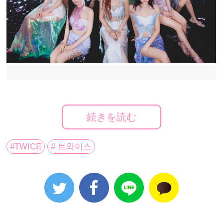
【いい音楽で一度、素晴らしいパフォーマンスで二度
続きを読む
魅了させる】と言う意味を持つ、Asia No.1最強ガール
ズグループ
TWICE
が、日本デビュー7周年を迎える
#TWICE
# 트와이스
2024年にリリースする自身5枚目の日本オリジナルアル
バム、TWICE JAPAN 5th ALBUM
『DIVE』
（7月17日発
売）のミュージックビデオを公開した。