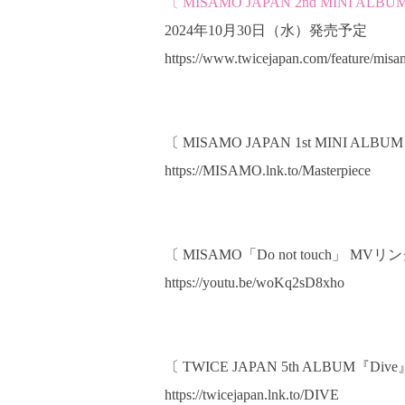
〔 MISAMO JAPAN 2nd MINI A
2024年10月30日（水）発売予定
https://www.twicejapan.com/feature/mi
〔 MISAMO JAPAN 1st MINI ALB
https://MISAMO.lnk.to/Masterpiece
〔 MISAMO「Do not touch」 MVリ
https://youtu.be/woKq2sD8xho
〔 TWICE JAPAN 5th ALBUM『D
https://twicejapan.lnk.to/DIVE