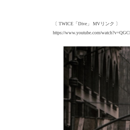
〔 TWICE「Dive」 MVリンク 〕
https://www.youtube.com/watch?v=Q