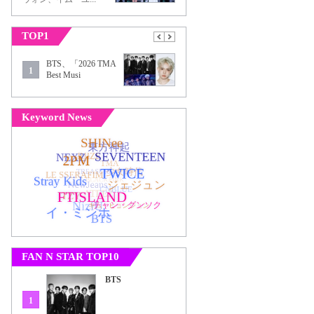
TOP1
BTS、「2026 TMA
1
Best Musi
Keyword News
FAN N STAR TOP10
BTS
1