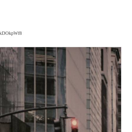
GCkDOkpWf8