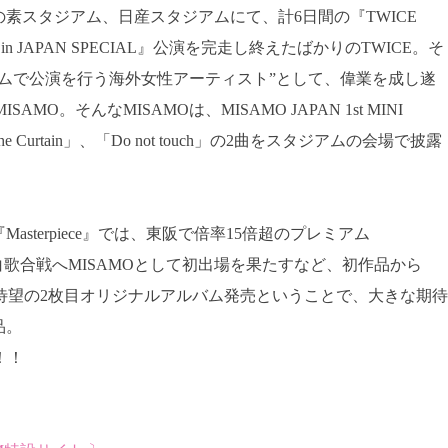
素スタジアム、日産スタジアムにて、計6日間の『TWICE
 BE’ in JAPAN SPECIAL』公演を完走し終えたばかりのTWICE。そ
ムで公演を行う海外女性アーティスト”として、偉業を成し遂
MO。そんなMISAMOは、MISAMO JAPAN 1st MINI
e Curtain」、「Do not touch」の2曲をスタジアムの会場で披露
M『Masterpiece』では、東阪で倍率15倍超のプレミアム
K紅白歌合戦へMISAMOとして初出場を果たすなど、初作品から
の待望の2枚目オリジナルアルバム発売ということで、大きな期待
品。
！！