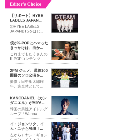
Editor’s Choice
【リポート】HYBE
LABELS JAPAN
...
ⒸHYBE LABELS
JAPANBTSをはじ
...
僕がK-POPにハマった
きっかけは、曲か
...
これまでもたくさんの
K-POPコンテンツ
...
2PM ジュノ、通算100
回目のソロ公演を
...
撮影：田中聖太郎昨
年、完全体として
...
KANGDANIEL（カン
ダニエル）がMIYA
...
韓国の男性アイドルグ
ループ「Wanna
...
イ・ジョンソク、イ
ム・ユナら登壇！
...
左から）ヤン・ギョン
ウォン、イム・ユ
...