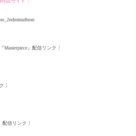
LBUM特設サイト 〕
samo_2ndminialbum
UM『Masterpiece』配信リンク 〕
ンク 〕
ive』配信リンク 〕