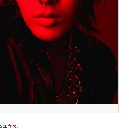
る
ユウタ
。