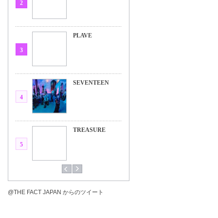
2
PLAVE
3
SEVENTEEN
4
TREASURE
5
@THE FACT JAPAN からのツイート