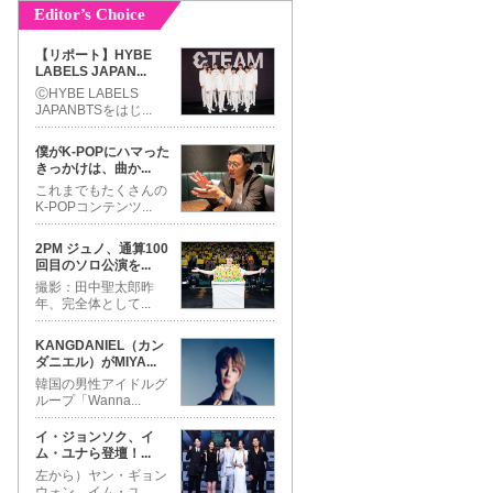
Editor’s Choice
【リポート】HYBE
LABELS JAPAN
...
ⒸHYBE LABELS
JAPANBTSをはじ
...
僕がK-POPにハマった
きっかけは、曲か
...
これまでもたくさんの
K-POPコンテンツ
...
2PM ジュノ、通算100
回目のソロ公演を
...
撮影：田中聖太郎昨
年、完全体として
...
KANGDANIEL（カン
ダニエル）がMIYA
...
韓国の男性アイドルグ
ループ「Wanna
...
イ・ジョンソク、イ
ム・ユナら登壇！
...
左から）ヤン・ギョン
ウォン、イム・ユ
...