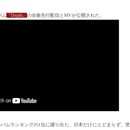
バム
『Depth』
の全曲先行配信とMVが公開された。
はアルバムランキングの1位に躍り出た。日本だけにとどまらず、世