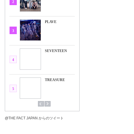
2
PLAVE
3
SEVENTEEN
4
TREASURE
5
@THE FACT JAPAN からのツイート