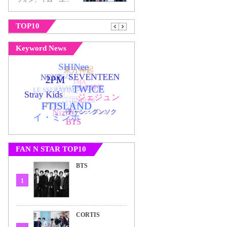
TOP10
Keyword News
FAN N STAR TOP10
BTS
1
CORTIS