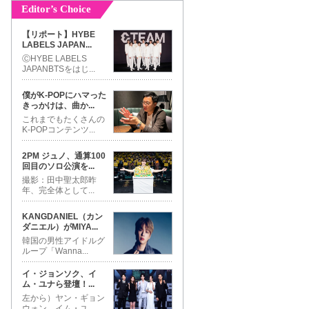
Editor’s Choice
【リポート】HYBE
LABELS JAPAN
...
ⒸHYBE LABELS
JAPANBTSをはじ
...
僕がK-POPにハマった
きっかけは、曲か
...
これまでもたくさんの
K-POPコンテンツ
...
2PM ジュノ、通算100
回目のソロ公演を
...
撮影：田中聖太郎昨
年、完全体として
...
KANGDANIEL（カン
ダニエル）がMIYA
...
韓国の男性アイドルグ
ループ「Wanna
...
イ・ジョンソク、イ
ム・ユナら登壇！
...
左から）ヤン・ギョン
ウォン、イム・ユ
...