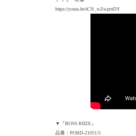
https://youtu.be/iCN_wZwpmDY
▼『BOSS RIIZE』
品番：POBD-21051/3