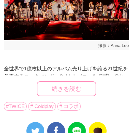
撮影：Anna Lee
全世界で1億枚以上のアルバム売り上げを誇る21世紀を
代表するロックバンド、
Coldplay(コールドプレイ)
と
Asia No.1最強ガールズグループ
TWICE
が奇跡の共演を
続きを読む
果たした楽曲、
「WE PRAY（TWICE Version）」
が４
月18日（金）に全世界に配信リリースされヒットチャ
#TWICE
# Coldplay
# コラボ
ートを駆け上っているが、この度ステージ上でも共演
パフォーマンスを行い話題となっている。