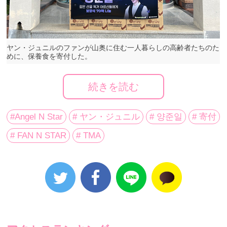
ヤン・ジュニルのファンが山奥に住む一人暮らしの高齢者たちのた
めに、保養食を寄付した。
続きを読む
歌手ヤン・ジュニルのファンが、山奥に住む一人暮ら
しの高齢者たちのために、保養食を寄付した。
#Angel N Star
# ヤン・ジュニル
# 양준일
# 寄付
# FAN N STAR
# TMA
８月13日、韓国の慶尚南道・居昌郡加祚面にある行政
福祉センターでは、イム・ヨンウンのファン“ヤン・ジ
ュニルAngel”による保養食の寄付式が行われた。
今回の寄付は、FANN STAR（ペンエンスター）の寄付
プロジェクトコンテンツであるAngel N Starを通じて実