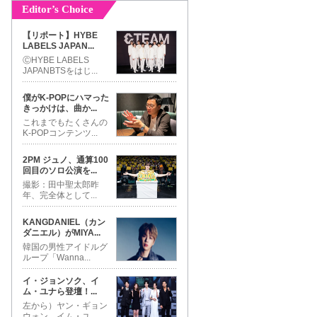
Editor’s Choice
【リポート】HYBE
LABELS JAPAN
...
ⒸHYBE LABELS
JAPANBTSをはじ
...
僕がK-POPにハマった
きっかけは、曲か
...
これまでもたくさんの
K-POPコンテンツ
...
2PM ジュノ、通算100
回目のソロ公演を
...
撮影：田中聖太郎昨
年、完全体として
...
KANGDANIEL（カン
ダニエル）がMIYA
...
韓国の男性アイドルグ
ループ「Wanna
...
イ・ジョンソク、イ
ム・ユナら登壇！
...
左から）ヤン・ギョン
ウォン、イム・ユ
...