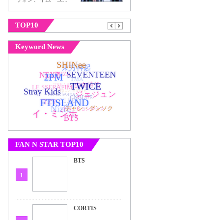
TOP10
Keyword News
FAN N STAR TOP10
BTS
1
CORTIS