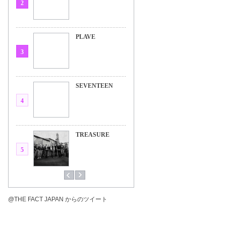
2
PLAVE
3
SEVENTEEN
4
TREASURE
5
@THE FACT JAPAN からのツイート