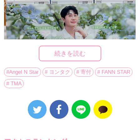
続きを読む
ヨンタクのファンが低所得のひとり親家庭の子どもたちに衛生用品
を寄付した。
#Angel N Star
# ヨンタク
# 寄付
# FANN STAR
# TMA
歌手ヨンタクのファンで構成されている寄付活動の集
いヨンタクAngelが、ひとり親家庭の女の子たちのため
に衛生用品150パックを寄付した。