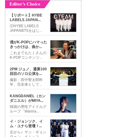
Editor’s Choice
【リポート】HYBE
LABELS JAPAN
...
ⒸHYBE LABELS
JAPANBTSをはじ
...
僕がK-POPにハマった
きっかけは、曲か
...
これまでもたくさんの
K-POPコンテンツ
...
2PM ジュノ、通算100
回目のソロ公演を
...
撮影：田中聖太郎昨
年、完全体として
...
KANGDANIEL（カン
ダニエル）がMIYA
...
韓国の男性アイドルグ
ループ「Wanna
...
イ・ジョンソク、イ
ム・ユナら登壇！
...
左から）ヤン・ギョン
ウォン、イム・ユ
...