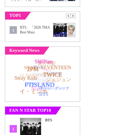
TOP1
BTS、「2026 TMA
1
Best Musi
Keyword News
FAN N STAR TOP10
BTS
1