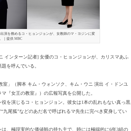
の出演を務めるコ・ヒョンジョンが、女教師のマ・ヨジンに変
｜提供 MBC
ニ インターン記者] 女優のコ・ヒョンジョンが、カリスマあふ
話題を呼んでいる。
教室」（脚本 キム・ウォンソク、キム・ウニ 演出 イ・ドンユ
ラマ『女王の教室』）の広報写真を公開した。
ン役を演じるコ・ヒョンジョン。彼女は1本の乱れもない真っ黒
”“九尾狐”などのあだ名で呼ばれるマ先生に完ぺき変身してい
は、極現実的な価値観の持ち主で、時には極端的に6年3組の