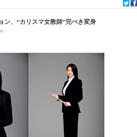
ョン、“カリスマ女教師”完ぺき変身
:45