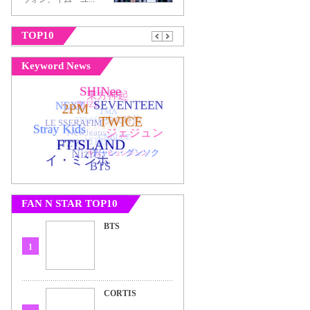
TOP10
Keyword News
FAN N STAR TOP10
BTS
1
CORTIS