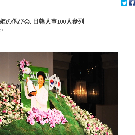
姫の偲び会, 日韓人事100人参列
:28