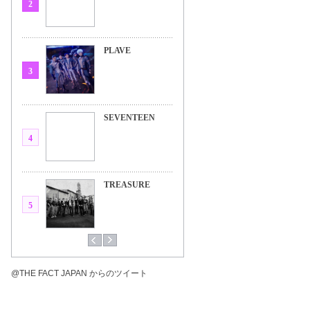
2
PLAVE
3
SEVENTEEN
4
TREASURE
5
@THE FACT JAPAN からのツイート