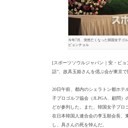
今年7月、突然亡くなった韓国女子ゴル
ビョンチョル
[スポーツソウルジャパン｜安・ビョ
話”、故具玉姫さんを偲ぶ会が東京で
20日午前、都内のシェラトン都ホテ
子プロゴルフ協会（JLPGA、顧問
どが参列した。また、韓国女子プロ
在日本韓国人連合会の李玉順会長、
し、具さんの死を悼んだ。