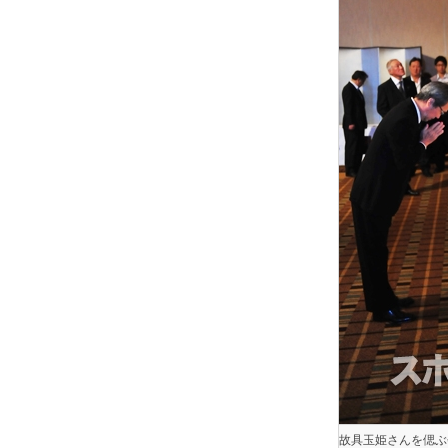
故具玉姫さんを偲ぶ