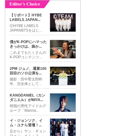
Editor’s Choice
【リポート】HYBE
LABELS JAPAN
...
ⒸHYBE LABELS
JAPANBTSをはじ
...
僕がK-POPにハマった
きっかけは、曲か
...
これまでもたくさんの
K-POPコンテンツ
...
2PM ジュノ、通算100
回目のソロ公演を
...
撮影：田中聖太郎昨
年、完全体として
...
KANGDANIEL（カン
ダニエル）がMIYA
...
韓国の男性アイドルグ
ループ「Wanna
...
イ・ジョンソク、イ
ム・ユナら登壇！
...
左から）ヤン・ギョン
ウォン、イム・ユ
...