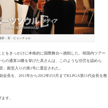
撮影：安・ビョンチョル
たことをきっかけに本格的に国際舞台へ挑戦した。韓国内ツアー
からの通算24勝を挙げた具さんは、このような功労を認めら
の殿堂」殿堂入りの第1号に選定された。
A副会長を、2011年から2012年の3月までKLPGA第11代会長を務
げます。