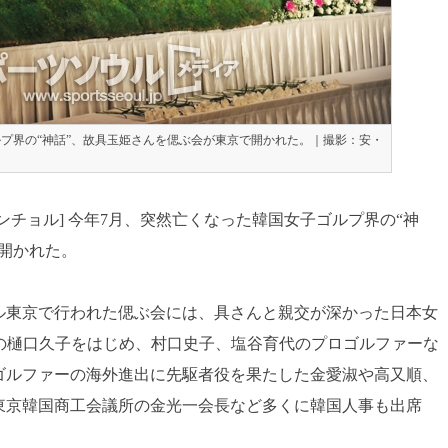
プ界の“神話”、故具玉姫さんを偲ぶ会が東京で開かれた。｜撮影：安・
ンチョル] 今年7月、突然亡くなった韓国女子ゴルプ界の“神
開かれた。
ル東京で行われた偲ぶ会には、具さんと親交が深かった日本女
）の樋口久子をはじめ、村口史子、塩谷育代のプロゴルファーな
ゴルファーの海外進出に先駆者役を果たした金愛淑や高又順、
東京韓国商工会議所の金光一会長など多くに韓国人事も出席