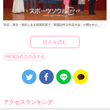
30日、東京・港区にある韓国民団で「韓国語作文作品大会」が開かれた。
続きを読む
[スポーツソウルジャパン｜南・ジンカク記者] 30日、
#韓国語作文作品大会
東京・港区にある韓国民団で「韓国語作文作品大会」
が開かれた。同イベントでは全国小・中・高校生及び
大学生・一般人から募集された作品が展示された。
東京韓国教育院が主催し今年で3回目を迎える同イベン
トには、ハングルで表現された全国からの優秀な作品
を選び、その中から受賞した約80人が集まった。
アクセスランキング
全国から応募された作品は総411点（作文部門297作・