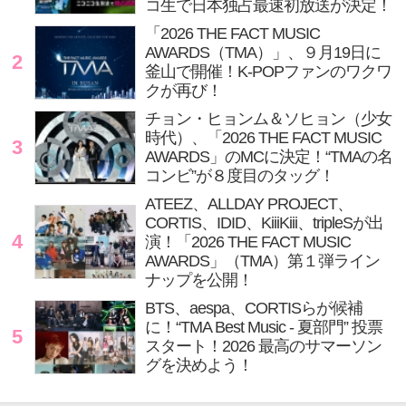
コ生で日本独占最速初放送が決定！
「2026 THE FACT MUSIC
AWARDS（TMA）」、９月19日に
2
釜山で開催！K-POPファンのワクワ
クが再び！
チョン・ヒョンム＆ソヒョン（少女
時代）、「2026 THE FACT MUSIC
3
AWARDS」のMCに決定！“TMAの名
コンビ”が８度目のタッグ！
ATEEZ、ALLDAY PROJECT、
CORTIS、IDID、KiiiKiii、tripleSが出
4
演！「2026 THE FACT MUSIC
AWARDS」（TMA）第１弾ライン
ナップを公開！
BTS、aespa、CORTISらが候補
に！“TMA Best Music - 夏部門” 投票
5
スタート！2026 最高のサマーソン
グを決めよう！