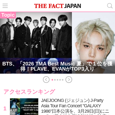
Topic
BTS、「2026 TMA Best Music 夏」で１位を獲
得！PLAVE、EVANがTOP3入り
アクセスランキング
JAEJOONG (ジェジュン) J-Party
Asia Tour Fan Concert "GALAXY
1
1986"日本公演を、3月29日(日)にニ