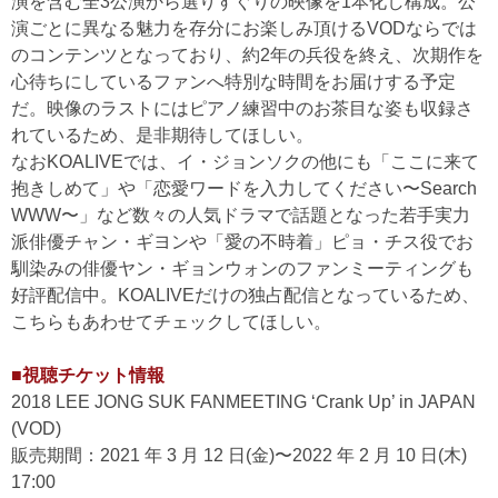
演を含む全3公演から選りすぐりの映像を1本化し構成。公
演ごとに異なる魅力を存分にお楽しみ頂けるVODならでは
のコンテンツとなっており、約2年の兵役を終え、次期作を
心待ちにしているファンへ特別な時間をお届けする予定
だ。映像のラストにはピアノ練習中のお茶目な姿も収録さ
れているため、是非期待してほしい。
なおKOALIVEでは、イ・ジョンソクの他にも「ここに来て
抱きしめて」や「恋愛ワードを入力してください〜Search
WWW〜」など数々の人気ドラマで話題となった若手実力
派俳優チャン・ギヨンや「愛の不時着」ピョ・チス役でお
馴染みの俳優ヤン・ギョンウォンのファンミーティングも
好評配信中。KOALIVEだけの独占配信となっているため、
こちらもあわせてチェックしてほしい。
■視聴チケット情報
2018 LEE JONG SUK FANMEETING ‘Crank Up’ in JAPAN
(VOD)
販売期間：2021 年 3 月 12 日(金)〜2022 年 2 月 10 日(木)
17:00