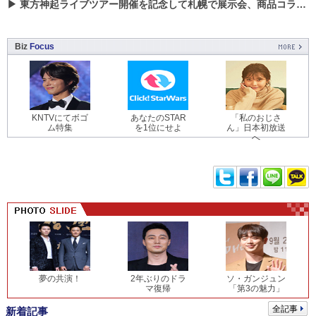
▶
東方神起ライブツアー開催を記念して札幌で展示会、商品コラボが実現！！
Biz
Focus
KNTVにてボゴ
あなたのSTAR
「私のおじさ
ム特集
を1位にせよ
ん」日本初放送
へ
夢の共演！
2年ぶりのドラ
ソ・ガンジュン
マ復帰
「第3の魅力」
全記事
新着記事