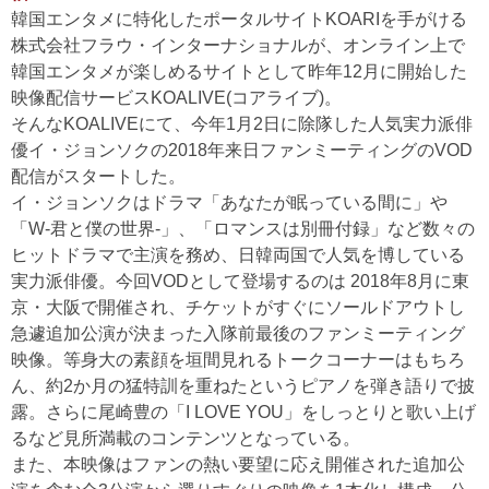
韓国エンタメに特化したポータルサイトKOARIを手がける
株式会社フラウ・インターナショナルが、オンライン上で
韓国エンタメが楽しめるサイトとして昨年12月に開始した
映像配信サービスKOALIVE(コアライブ)。
そんなKOALIVEにて、今年1月2日に除隊した人気実力派俳
優イ・ジョンソクの2018年来日ファンミーティングのVOD
配信がスタートした。
イ・ジョンソクはドラマ「あなたが眠っている間に」や
「W-君と僕の世界-」、「ロマンスは別冊付録」など数々の
ヒットドラマで主演を務め、日韓両国で人気を博している
実力派俳優。今回VODとして登場するのは 2018年8月に東
京・大阪で開催され、チケットがすぐにソールドアウトし
急遽追加公演が決まった入隊前最後のファンミーティング
映像。等身大の素顔を垣間見れるトークコーナーはもちろ
ん、約2か月の猛特訓を重ねたというピアノを弾き語りで披
露。さらに尾崎豊の「I LOVE YOU」をしっとりと歌い上げ
るなど見所満載のコンテンツとなっている。
また、本映像はファンの熱い要望に応え開催された追加公