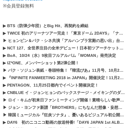
※会員登録無料
▶
BTS（防弾少年団）とBig Hit、再契約を締結
▶
TWICE 初のアリーナツアー完走！「東京ドーム 2DAYS」「ナゴヤドーム1DAY」「京セラドーム1DAY」2019年ドームツアー開催決定！！
▶
ヒョンビン＆パク・シネ共演「アルハンブラ宮殿の思い出」台本読み現場を公開
▶
NCT 127、全世界注目の全米デビュー！日本初ツアーチケットが早くもプレミア化！？
▶
BoA、10/24（水）9枚目フルアルバム「WOMAN」発売決定
▶
IZ*ONE、メンバーショット第2弾公開！
▶
パク・ソジュン表紙・巻頭特集！『韓流ぴあ』11月号、10月22日（月）発売！
▶
『INFINITE FANMEETING 2018 in JAPAN』開催決定！11月21、22日にパシフィコ横浜にて実施
▶
PENTAGON、11月25日都内でイベント開催決定！
▶
CNBLUE イ・ジョンヒョンのバックステージ・メイキングのダイジェスト映像が公開！
▶
ロイ・キムが初来日ファンミーティング開催！素晴らしい歌声に癒される贅沢な時間
▶
ジョン・ヨンファ新譜「BROTHERS」にちなんだ想像・妄想企画がスタート！
▶
韓国ミュージカル『狂炎ソナタ』、憂いある​ビジュアル初公開!! 主役リョウク、SHIN、KENらのコメントが到着！
▶
DAY6 初のニコニコ動画の放送特番!「DAY6 JAPAN 1st ALBUM「UNLOCK」発売記念 ライブ@ニコ生」を配信決定!