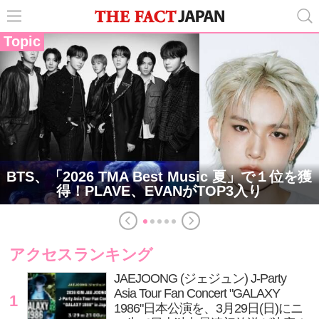
Topic
BTS、「2026 TMA Best Music 夏」で１位を獲
得！PLAVE、EVANがTOP3入り
アクセスランキング
JAEJOONG (ジェジュン) J-Party
Asia Tour Fan Concert "GALAXY
1
1986"日本公演を、3月29日(日)にニ