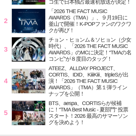
コ生で日本独占最速初放送が決定！
「2026 THE FACT MUSIC
AWARDS（TMA）」、９月19日に
2
釜山で開催！K-POPファンのワクワ
クが再び！
チョン・ヒョンム＆ソヒョン（少女
時代）、「2026 THE FACT MUSIC
3
AWARDS」のMCに決定！“TMAの名
コンビ”が８度目のタッグ！
ATEEZ、ALLDAY PROJECT、
CORTIS、IDID、KiiiKiii、tripleSが出
4
演！「2026 THE FACT MUSIC
AWARDS」（TMA）第１弾ライン
ナップを公開！
BTS、aespa、CORTISらが候補
に！“TMA Best Music - 夏部門” 投票
5
スタート！2026 最高のサマーソン
グを決めよう！