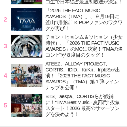
コ生で日本独占最速初放送が決定！
「2026 THE FACT MUSIC
AWARDS（TMA）」、９月19日に
2
釜山で開催！K-POPファンのワクワ
クが再び！
チョン・ヒョンム＆ソヒョン（少女
時代）、「2026 THE FACT MUSIC
3
AWARDS」のMCに決定！“TMAの名
コンビ”が８度目のタッグ！
ATEEZ、ALLDAY PROJECT、
CORTIS、IDID、KiiiKiii、tripleSが出
4
演！「2026 THE FACT MUSIC
AWARDS」（TMA）第１弾ライン
ナップを公開！
BTS、aespa、CORTISらが候補
に！“TMA Best Music - 夏部門” 投票
5
スタート！2026 最高のサマーソン
グを決めよう！