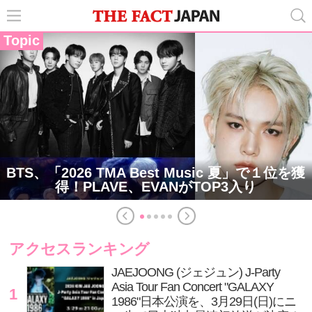
Topic
BTS、「2026 TMA Best Music 夏」で１位を獲
得！PLAVE、EVANがTOP3入り
アクセスランキング
JAEJOONG (ジェジュン) J-Party
Asia Tour Fan Concert "GALAXY
1
1986"日本公演を、3月29日(日)にニ