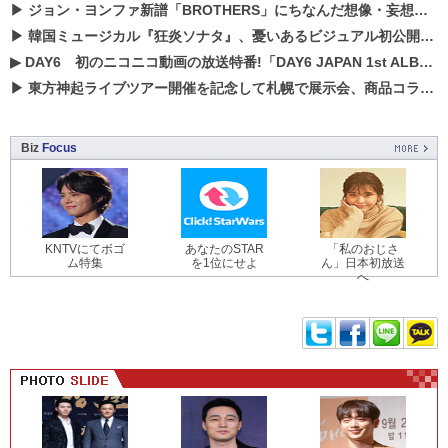
▶
ジョン・ヨンファ新譜「BROTHERS」にちなんだ想像・妄想企画がスタート！
▶
韓国ミュージカル『狂炎ソナタ』、憂いある​ビジュアル初公開!! 主役リョウク、SHIN、KENらのコメントが到着！
▶
DAY6 初のニコニコ動画の放送特番!「DAY6 JAPAN 1st ALBUM「UNLOCK」発売記念 ライブ@ニコ生」を配信決定!
▶
東方神起ライブツアー開催を記念して札幌で展示会、商品コラボが実現！！
Biz
Focus
KNTVにてボゴ
あなたのSTAR
「私のおじさ
ム特集
を1位にせよ
ん」日本初放送
へ