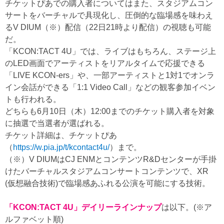
チケットぴあでの購入者についてはまた、スタジアムコン
サートをバーチャルで具現化し、圧倒的な臨場感を味わえ
るV DIUM（※）配信（22日21時より配信）の視聴も可能
だ。
「KCON:TACT 4U」では、ライブはもちろん、ステージ上
のLED画面でアーティストをリアルタイムで応援できる
「LIVE KCON-ers」や、一部アーティストと1対1でオンラ
イン会話ができる「1:1 Video Call」などの観客参加イベン
トも行われる。
どちらも6月10日（木）12:00までのチケット購入者を対象
に抽選で当選者が選ばれる。
チケット詳細は、チケットぴあ
（
https://w.pia.jp/t/kcontact4u/
）まで。
（※）V DIUMはCJ ENMとコンテンツR&Dセンターが手掛
けたバーチャルスタジアムコンサートコンテンツで、XR
(仮想融合技術)で臨場感あふれる公演を可能にする技術。
「KCON:TACT 4U」デイリーラインナップ
は以下。(※ア
ルファベット順)