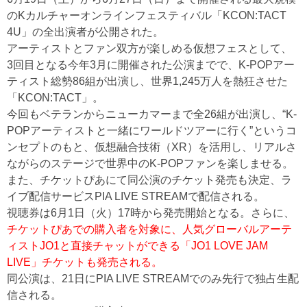
のKカルチャーオンラインフェスティバル「KCON:TACT
4U」の全出演者が公開された。
アーティストとファン双方が楽しめる仮想フェスとして、
3回目となる今年3月に開催された公演までで、K-POPアー
ティスト総勢86組が出演し、世界1,245万人を熱狂させた
「KCON:TACT」。
今回もベテランからニューカマーまで全26組が出演し、“K-
POPアーティストと一緒にワールドツアーに行く”というコ
ンセプトのもと、仮想融合技術（XR）を活用し、リアルさ
ながらのステージで世界中のK-POPファンを楽しませる。
また、チケットぴあにて同公演のチケット発売も決定、ラ
イブ配信サービスPIA LIVE STREAMで配信される。
視聴券は6月1日（火）17時から発売開始となる。さらに、
チケットぴあでの購入者を対象に、人気グローバルアーテ
ィストJO1と直接チャットができる「JO1 LOVE JAM
LIVE」チケットも発売される。
同公演は、21日にPIA LIVE STREAMでのみ先行で独占生配
信される。