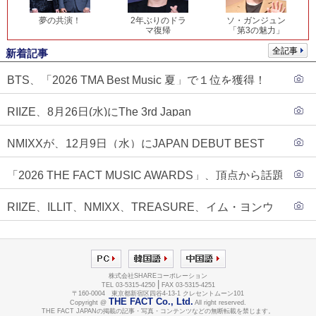
夢の共演！
2年ぶりのドラ
ソ・ガンジュン
マ復帰
「第3の魅力」
全記事
新着記事
BTS、「2026 TMA Best Music 夏」で１位を獲得！
PLAVE、EVANがTOP3入り
RIIZE、8月26日(水)にThe 3rd Japan
Single『Sunburst』発売決定！
NMIXXが、12月9日（水）にJAPAN DEBUT BEST
ALBUM『N=MIXX』で、ワーナーミュージック・ジャ
「2026 THE FACT MUSIC AWARDS」、頂点から話題
パンより待望の日本デビューが決定！！アルバム予約
のグループ・ソロまで全17アーティストが完璧なバラ
もスタート！！
RIIZE、ILLIT、NMIXX、TREASURE、イム・ヨンウ
ンスで集結！
ンらが「2026 THE FACT MUSIC AWARDS」第３弾ラ
インナップに合流！
株式会社SHAREコーポレーション
|
TEL 03-5315-4250
FAX 03-5315-4251
〒160-0004 東京都新宿区四谷4-13-1 クレセントムーン101
THE FACT Co., Ltd.
Copyright @
All right reserved.
THE FACT JAPANの掲載の記事・写真・コンテンツなどの無断転載を禁じます。