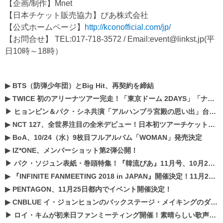
【企画/制作】Mnet
【日本チケット販売協力】ぴあ株式会社
【公式ホームページ】
http://kconofficial.com/jp/
【お問合せ】 TEL:017-718-3572 / Email:event@linkst.jp(平
日10時～18時）
▶
BTS（防弾少年団）とBig Hit、再契約を締結
▶
TWICE 初のアリーナツアー完走！「東京ドーム 2DAYS」「ナゴヤドーム1DAY」「京セラドーム1DAY」2019年ドームツアー開催決定！！
▶
ヒョンビン＆パク・シネ共演「アルハンブラ宮殿の思い出」台本読み現場を公開
▶
NCT 127、全世界注目の全米デビュー！日本初ツアーチケットが早くもプレミア化！？
▶
BoA、10/24（水）9枚目フルアルバム「WOMAN」発売決定
▶
IZ*ONE、メンバーショット第2弾公開！
▶
パク・ソジュン表紙・巻頭特集！『韓流ぴあ』11月号、10月22日（月）発売！
▶
『INFINITE FANMEETING 2018 in JAPAN』開催決定！11月21、22日にパシフィコ横浜にて実施
▶
PENTAGON、11月25日都内でイベント開催決定！
▶
CNBLUE イ・ジョンヒョンのバックステージ・メイキングのダイジェスト映像が公開！
▶
ロイ・キムが初来日ファンミーティング開催！素晴らしい歌声に癒される贅沢な時間