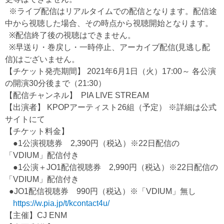
※ライブ配信はリアルタイムでの配信となります。配信途
中から視聴した場合、その時点から視聴開始となります。
※配信終了後の視聴はできません。
※早送り・巻戻し・一時停止、アーカイブ配信(見逃し配
信)はございません。
【チケット発売期間】 2021年6月1日（火）17:00～ 各公演
の開演30分後まで（21:30）
【配信チャンネル】 PIA LIVE STREAM
【出演者】 KPOPアーティスト26組（予定） ※詳細は公式
サイトにて
【チケット料金】
●1公演視聴券 2,390円（税込）※22日配信の
「VDIUM」配信付き
●1公演＋JO1配信視聴券 2,990円（税込）※22日配信の
「VDIUM」配信付き
●JO1配信視聴券 990円（税込）※「VDIUM」無し
https://w.pia.jp/t/kcontact4u/
【主催】CJ ENM